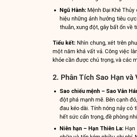
Ngũ Hành:
Mệnh Đại Khê Thủy c
hiệu những ảnh hưởng tiêu cực 
thuẫn, xung đột, gây bất ổn về t
Tiểu kết:
Nhìn chung, xét trên ph
một năm khá vất vả. Công việc là
khỏe cần được chú trọng, và các m
2. Phân Tích Sao Hạn và 
Sao chiếu mệnh – Sao Vân Há
đột phá mạnh mẽ. Bên cạnh đó, 
đau kéo dài. Tính nóng nảy có t
hết sức cẩn trọng, đề phòng nh
Niên hạn – Hạn Thiên La:
Hạn T
chữa và tốn kém nhiều chi phí. 