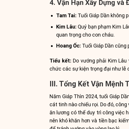
4. Vận Hạn Xây Dựng và 
Tam Tai:
Tuổi Giáp Dần không p
Kim Lâu:
Quý bạn phạm Kim Lâu 
quan trọng cho con cháu.
Hoang Ốc:
Tuổi Giáp Dần cũng 
Tiểu kết:
Do vướng phải Kim Lâu 
chức các sự kiện trọng đại như l
III. Tổng Kết Vận Mệnh
Năm Giáp Thìn 2024, tuổi Giáp Dầ
cát tinh nào chiếu rọi. Do đó, côn
ăn lương có thể duy trì công việc h
nên khó khăn hơn và tiền bạc kiếm
để tránh vướng vào vòng lao lý.