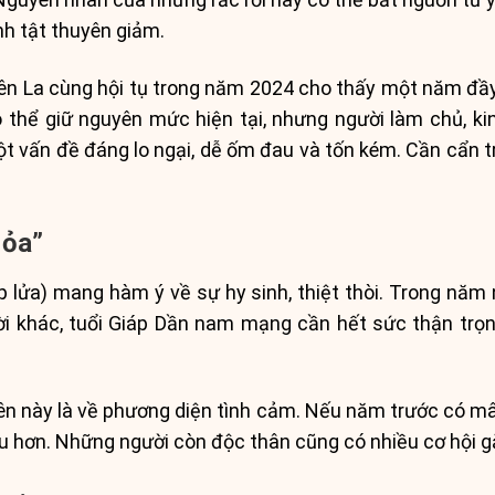
nh tật thuyên giảm.
n La cùng hội tụ trong năm 2024 cho thấy một năm đầy
 thể giữ nguyên mức hiện tại, nhưng người làm chủ, ki
ột vấn đề đáng lo ngại, dễ ốm đau và tốn kém. Cần cẩn 
Hỏa”
 lửa) mang hàm ý về sự hy sinh, thiệt thòi. Trong năm n
ời khác, tuổi Giáp Dần nam mạng cần hết sức thận trọn
iên này là về phương diện tình cảm. Nếu năm trước có m
ịu hơn. Những người còn độc thân cũng có nhiều cơ hội gặ