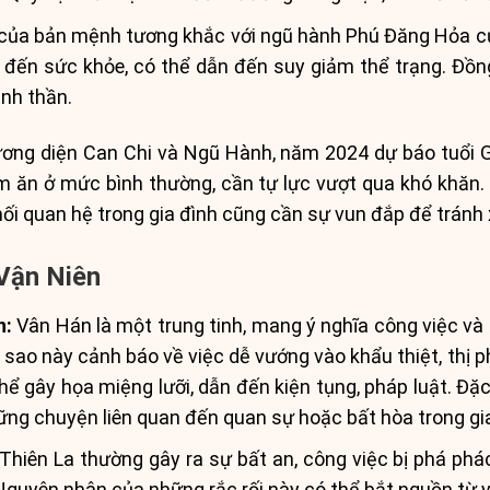
ủa bản mệnh tương khắc với ngũ hành Phú Đăng Hỏa của
đến sức khỏe, có thể dẫn đến suy giảm thể trạng. Đồng
inh thần.
ương diện Can Chi và Ngũ Hành, năm 2024 dự báo tuổi 
m ăn ở mức bình thường, cần tự lực vượt qua khó khăn. 
ối quan hệ trong gia đình cũng cần sự vun đắp để tránh 
Vận Niên
n:
Vân Hán là một trung tinh, mang ý nghĩa công việc và 
sao này cảnh báo về việc dễ vướng vào khẩu thiệt, thị 
hể gây họa miệng lưỡi, dẫn đến kiện tụng, pháp luật. Đặc
ững chuyện liên quan đến quan sự hoặc bất hòa trong gia
hiên La thường gây ra sự bất an, công việc bị phá phá
Nguyên nhân của những rắc rối này có thể bắt nguồn từ y