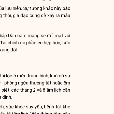
 lưu niên. Sự tương khắc này báo
 thời, gia đạo cũng dễ xảy ra mâu
Giáp Dần nam mạng sẽ đối mặt với
Tài chính có phần eo hẹp hơn, sức
xung đột.
tài lộc ở mức trung bình, khó có sự
phi, phòng ngừa thương tật hoặc ốm
 biệt, các tháng 2 và 8 âm lịch cần
 đình.
ch, sức khỏe suy yếu, bệnh tật khó
ếu tố tâm linh. Việc thành tâm cầu