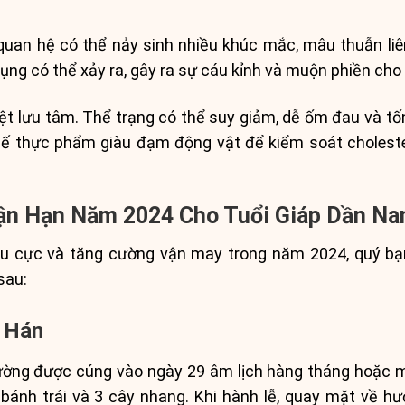
quan hệ có thể nảy sinh nhiều khúc mắc, mâu thuẫn liê
tụng có thể xảy ra, gây ra sự cáu kỉnh và muộn phiền ch
ệt lưu tâm. Thể trạng có thể suy giảm, dễ ốm đau và tốn
hế thực phẩm giàu đạm động vật để kiểm soát choleste
 Vận Hạn Năm 2024 Cho Tuổi Giáp Dần N
êu cực và tăng cường vận may trong năm 2024, quý bạ
sau:
n Hán
ờng được cúng vào ngày 29 âm lịch hàng tháng hoặc m
, bánh trái và 3 cây nhang. Khi hành lễ, quay mặt về 