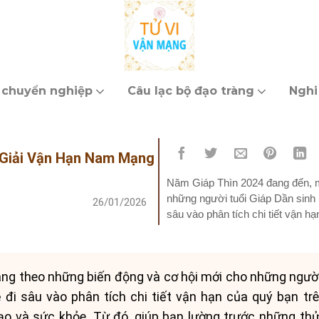
 chuyển nghiệp
Câu lạc bộ đạo tràng
Nghi
 Giải Vận Hạn Nam Mạng
Năm Giáp Thìn 2024 đang đến, m
những người tuổi Giáp Dần sinh 
26/01/2026
sâu vào phân tích chi tiết vận 
nghiệp, tài chính,...
g theo những biến động và cơ hội mới cho những người
ẽ đi sâu vào phân tích chi tiết vận hạn của quý bạn t
 đạo và sức khỏe. Từ đó, giúp bạn lường trước những th