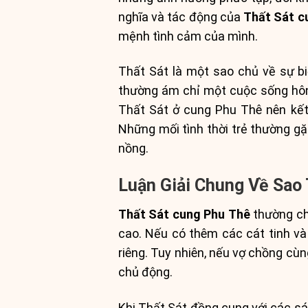
nghĩa và tác động của
Thất Sát c
mệnh tình cảm của mình.
Thất Sát là một sao chủ về sự biế
thường ám chỉ một cuộc sống hôn 
Thất Sát ở cung Phu Thê nên kết
Những mối tình thời trẻ thường gặ
nồng.
Luận Giải Chung Về Sao
Thất Sát cung Phu Thê
thường ch
cao. Nếu có thêm các cát tinh và
riêng. Tuy nhiên, nếu vợ chồng cùn
chủ động.
Khi Thất Sát đồng cung với các sát