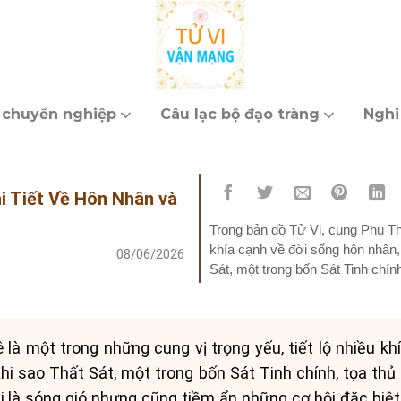
 chuyển nghiệp
Câu lạc bộ đạo tràng
Nghi
i Tiết Về Hôn Nhân và
Trong bản đồ Tử Vi, cung Phu Thê
khía cạnh về đời sống hôn nhân,
08/06/2026
Sát, một trong bốn Sát Tinh chí
ảnh...
là một trong những cung vị trọng yếu, tiết lộ nhiều kh
hi sao Thất Sát, một trong bốn Sát Tinh chính, tọa th
 là sóng gió nhưng cũng tiềm ẩn những cơ hội đặc biệt. 