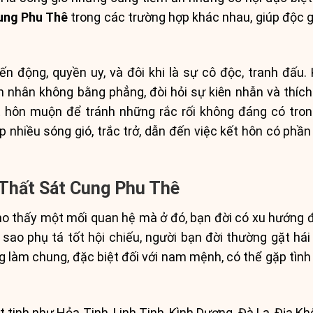
ung Phu Thê
trong các trường hợp khác nhau, giúp độc gi
n động, quyền uy, và đôi khi là sự cô độc, tranh đấu.
nhân không bằng phẳng, đòi hỏi sự kiên nhẫn và thích
 hôn muộn để tránh những rắc rối không đáng có tron
p nhiều sóng gió, trắc trở, dẫn đến việc kết hôn có ph
 Thất Sát Cung Phu Thê
o thấy một mối quan hệ mà ở đó, bạn đời có xu hướng độ
 sao phụ tá tốt hội chiếu, người bạn đời thường gặt há
g làm chung, đặc biệt đối với nam mệnh, có thể gặp tình
 tinh như Hỏa Tinh, Linh Tinh, Kình Dương, Đà La, Địa Kh