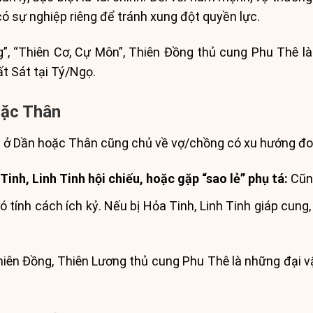
có sự nghiệp riêng để tránh xung đột quyền lực.
”, “Thiên Cơ, Cự Môn”, Thiên Đồng thủ cung Phu Thê là
t Sát tại Tý/Ngọ.
oặc Thân
t ở Dần hoặc Thân cũng chủ về vợ/chồng có xu hướng đo
inh, Linh Tinh hội chiếu, hoặc gặp “sao lẻ” phụ tá:
Cũng
 tính cách ích kỷ. Nếu bị Hỏa Tinh, Linh Tinh giáp cung,
ên Đồng, Thiên Lương thủ cung Phu Thê là những đại vậ