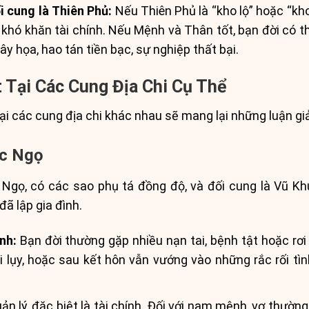
i cung là Thiên Phủ:
Nếu Thiên Phủ là “kho lộ” hoặc “kho
p khó khăn tài chính. Nếu Mệnh và Thân tốt, bạn đời có t
gây họa, hao tán tiền bạc, sự nghiệp thất bại.
 Tại Các Cung Địa Chi Cụ Thể
ại các cung địa chi khác nhau sẽ mang lại những luận giả
ặc Ngọ
 Ngọ, có các sao phụ tá đồng độ, và đối cung là Vũ Kh
đã lập gia đình.
nh:
Bạn đời thường gặp nhiều nạn tai, bệnh tật hoặc rơ
bi lụy, hoặc sau kết hôn vẫn vướng vào những rắc rối tì
uản lý, đặc biệt là tài chính. Đối với nam mệnh, vợ thườ