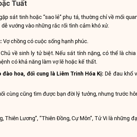
oặc Tuất
gặp sát tinh hoặc “sao lẻ” phụ tá, thường chỉ về mối qua
 dễ vướng vào những rắc rối tình cảm khó xử.
:
Vợ chồng có cuộc sống hạnh phúc.
Chủ về sinh ly tử biệt. Nếu sát tính nặng, có thể là chia 
mệnh có khả năng làm vợ lẽ hoặc kế thất.
đào hoa, đối cung là Liêm Trinh Hóa Kị:
Dễ đau khổ vì
ối cùng cũng tìm được bạn đời lý tưởng, nhưng trước hôn 
 Thiên Lương”, “Thiên Đồng, Cự Môn”, Tử Vi là những đại