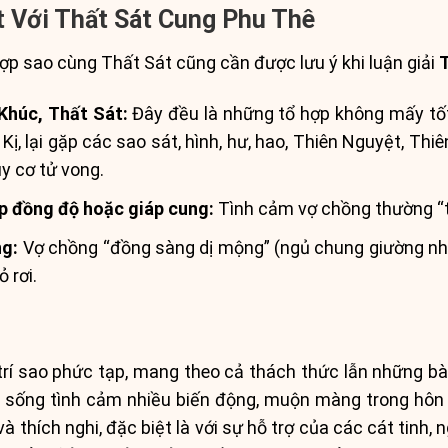
t Với Thất Sát Cung Phu Thê
 hợp sao cùng Thất Sát cũng cần được lưu ý khi luận giải
Khúc, Thất Sát:
Đây đều là những tổ hợp không mấy tố
, lại gặp các sao sát, hình, hư, hao, Thiên Nguyệt, Thiê
y cơ tử vong.
ếp đồng độ hoặc giáp cung:
Tình cảm vợ chồng thường “t
ng:
Vợ chồng “đồng sàng dị mộng” (ngủ chung giường nh
 rơi.
trí sao phức tạp, mang theo cả thách thức lẫn những bài
 sống tình cảm nhiều biến động, muộn màng trong hôn
à thích nghi, đặc biệt là với sự hỗ trợ của các cát tinh,