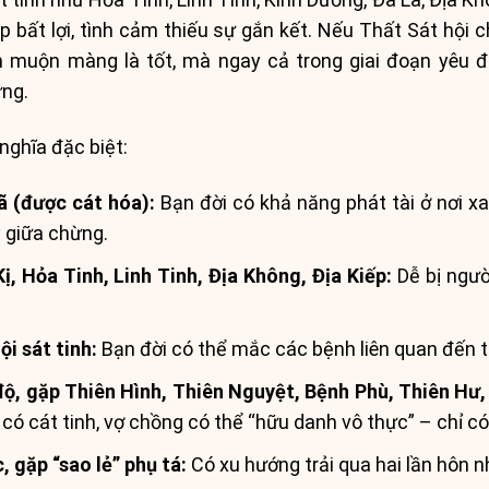
 bất lợi, tình cảm thiếu sự gắn kết. Nếu Thất Sát hội c
 muộn màng là tốt, mà ngay cả trong giai đoạn yêu đ
ừng.
ghĩa đặc biệt:
ã (được cát hóa):
Bạn đời có khả năng phát tài ở nơi x
y giữa chừng.
, Hỏa Tinh, Linh Tinh, Địa Không, Địa Kiếp:
Dễ bị ngườ
i sát tinh:
Bạn đời có thể mắc các bệnh liên quan đến t
ộ, gặp Thiên Hình, Thiên Nguyệt, Bệnh Phù, Thiên Hư, 
i có cát tinh, vợ chồng có thể “hữu danh vô thực” – chỉ 
 gặp “sao lẻ” phụ tá:
Có xu hướng trải qua hai lần hôn n