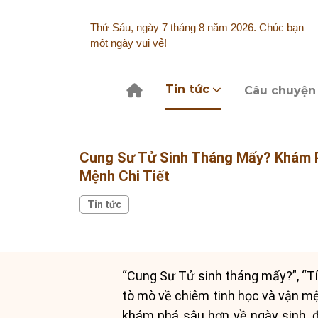
Skip
to
Thứ Sáu, ngày 7 tháng 8 năm 2026. Chúc bạn
content
một ngày vui vẻ!
Tin tức
Câu chuyện
Cung Sư Tử Sinh Tháng Mấy? Khám 
Mệnh Chi Tiết
Tin tức
“Cung Sư Tử sinh tháng mấy?”, “Tí
tò mò về chiêm tinh học và vận mệ
khám phá sâu hơn về ngày sinh, đ