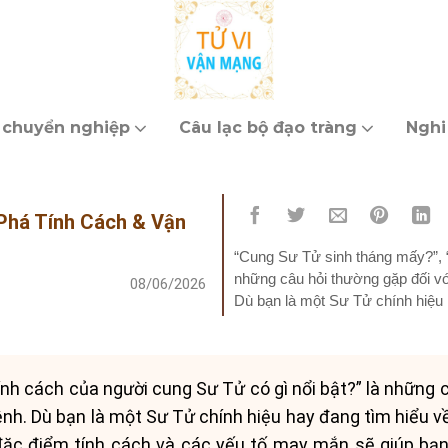
 chuyển nghiệp
Câu lạc bộ đạo tràng
Nghi
Phá Tính Cách & Vận
“Cung Sư Tử sinh tháng mấy?”, “
những câu hỏi thường gặp đối vớ
08/06/2026
Dù bạn là một Sư Tử chính hiệu 
việc...
nh cách của người cung Sư Tử có gì nổi bật?” là những c
nh. Dù bạn là một Sư Tử chính hiệu hay đang tìm hiểu v
ặc điểm tính cách và các yếu tố may mắn sẽ giúp bạn