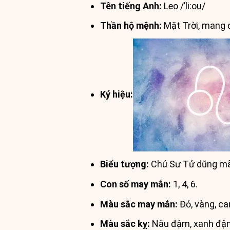
Tên tiếng Anh:
Leo /’li:ou/
Thần hộ mệnh:
Mặt Trời, mang 
Ký hiệu:
Biểu tượng:
Chú Sư Tử dũng mãn
Con số may mắn:
1, 4, 6.
Màu sắc may mắn:
Đỏ, vàng, ca
Màu sắc kỵ:
Nâu đậm, xanh đậm,