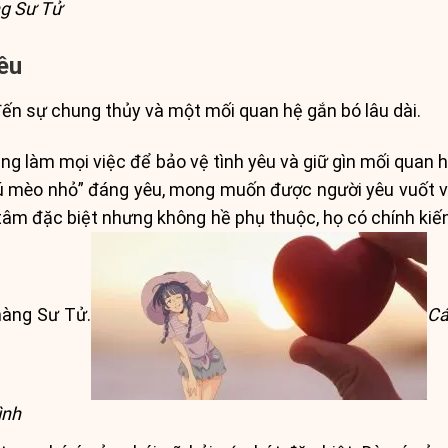
ng Sư Tử
êu
đến sự chung thủy và một mối quan hệ gắn bó lâu dài.
ng làm mọi việc để bảo vệ tình yêu và giữ gìn mối qua
hú mèo nhỏ” đáng yêu, mong muốn được người yêu vuốt v
m đặc biệt nhưng không hề phụ thuộc, họ có chính kiến
nàng Sư Tử.
Cá
ình