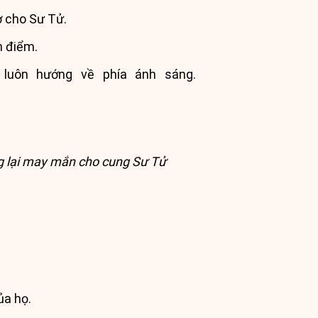
ợ cho Sư Tử.
n điểm.
luôn hướng về phía ánh sáng.
g lại may mắn cho cung Sư Tử
ủa họ.