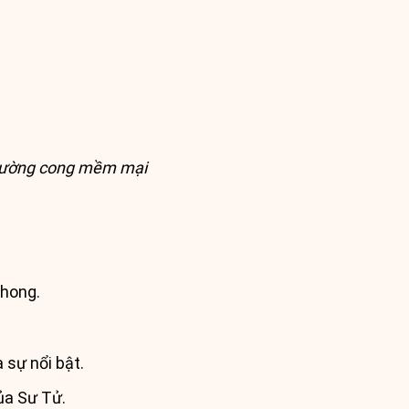
 đường cong mềm mại
phong.
 sự nổi bật.
ủa Sư Tử.