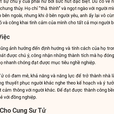
 sự chú ý của phái nữ bởi sức hút đặc biệt. Dù có vẻ n
chung thủy. Họ chỉ “thả thính” và ngọt ngào với người m
o bên ngoài, nhưng khi ở bên người yêu, anh ấy lại vô c
 và công khai tình cảm của mình cho tất cả mọi người bi
Việc
ũng ảnh hưởng đến định hướng và tính cách của họ tro
khát được chú ý, công nhận những thành tích mà họ đóng
họ nhanh chóng đạt được mục tiêu nghề nghiệp.
 có đam mê, khả năng và năng lực để trở thành nhà l
năng thuyết phục người khác nghe theo kế hoạch và ý tưởn
 ít cảm thông với người khác. Để đạt được thành công bề
sẻ với đồng nghiệp.
Cho Cung Sư Tử