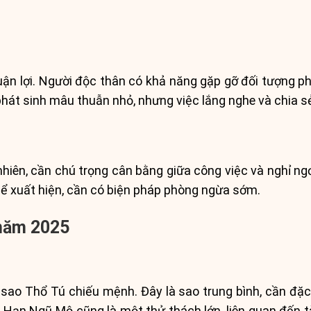
n lợi. Người độc thân có khả năng gặp gỡ đối tượng ph
 phát sinh mâu thuẫn nhỏ, nhưng việc lắng nghe và chia sẻ
nhiên, cần chú trọng cân bằng giữa công việc và nghỉ ngơ
hể xuất hiện, cần có biện pháp phòng ngừa sớm.
năm 2025
o Thổ Tú chiếu mệnh. Đây là sao trung bình, cần đặc 
. Hạn Ngũ Mộ cũng là một thử thách lớn, liên quan đến tà