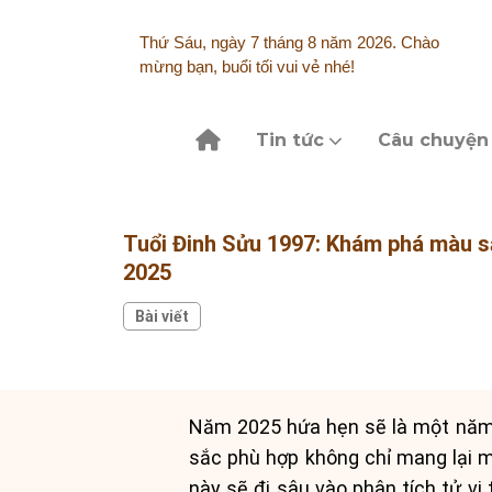
Skip
to
Thứ Sáu, ngày 7 tháng 8 năm 2026. Chào
content
mừng bạn, buổi tối vui vẻ nhé!
Tin tức
Câu chuyện
Tuổi Đinh Sửu 1997: Khám phá màu s
2025
Bài viết
Năm 2025 hứa hẹn sẽ là một năm đ
sắc phù hợp không chỉ mang lại ma
này sẽ đi sâu vào phân tích tử 