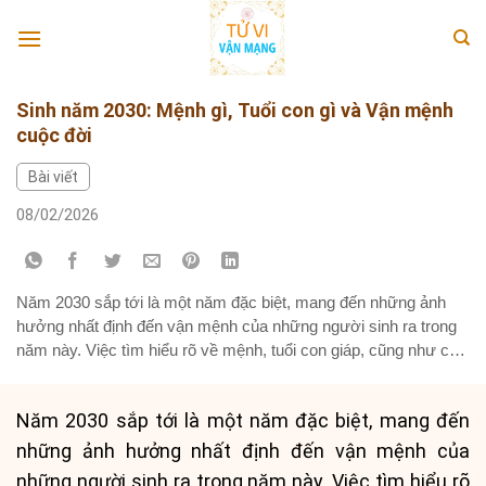
Skip
to
content
Sinh năm 2030: Mệnh gì, Tuổi con gì và Vận mệnh
cuộc đời
Bài viết
08/02/2026
Năm 2030 sắp tới là một năm đặc biệt, mang đến những ảnh
hưởng nhất định đến vận mệnh của những người sinh ra trong
năm này. Việc tìm hiểu rõ về mệnh, tuổi con giáp, cũng như các
yếu tố phong thủy liên quan sẽ giúp bản mệnh có cái nhìn tổng
quan và...
Năm 2030 sắp tới là một năm đặc biệt, mang đến
những ảnh hưởng nhất định đến vận mệnh của
những người sinh ra trong năm này. Việc tìm hiểu rõ