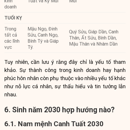
kinh
Tuất và Kỷ Mùi
Mùi
doanh
TUỔI KỴ
Trong
Mậu Ngọ, Đinh
Quý Sửu, Giáp Dần, Canh
tất cả
Sửu, Canh Ngọ,
Thân, Ất Sửu, Bính Dần,
các lĩnh
Bính Tý và Giáp
Mậu Thân và Nhâm Dần
vực
Tý.
Tuy nhiên, cần lưu ý rằng đây chỉ là yếu tố tham
khảo. Sự thành công trong kinh doanh hay hạnh
phúc hôn nhân còn phụ thuộc vào nhiều yếu tố khác
như nỗ lực cá nhân, sự thấu hiểu và tin tưởng lẫn
nhau.
6. Sinh năm 2030 hợp hướng nào?
6.1. Nam mệnh Canh Tuất 2030