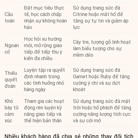
Đặt mục tiêu thực
Sử dụng trang sức đá
Cầu
tế, học cách chấp
Citrine hoặc mắt hổ để
toàn
nhận sự không hoàn
tăng sự tự tin và giảm áp
hảo
lực
Học hỏi xu hướng
Cây tre, tượng gỗ linh hoạt
Ngoan
mới, mở rộng giao
làm biểu tượng cho sự
cố
tiếp để tiếp thu ý
mềm dẻo
kiến đa chiều
Luyện tập ra quyết
Sử dụng trang sức đá
Thiếu
định nhanh trong
Garnet hoặc Ruby để tăng
quyết
các tình huống nhỏ
cường ý chí và sự dứt
đoán
hàng ngày
khoát
Khó
Tham gia các hoạt
Sử dụng trang sức đá mặt
bày tỏ
động rèn luyện kỹ
trời hoặc hổ phách để tăng
cảm
năng giao tiếp và
cường năng lượng tích cực
xúc
thể hiện bản thân
và sự cởi mở
Nhiều khách hàng đã chia sẻ những thay đổi tích