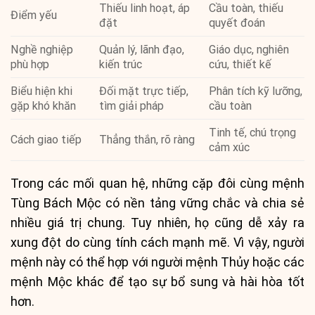
Thiếu linh hoạt, áp
Cầu toàn, thiếu
Điểm yếu
đặt
quyết đoán
Nghề nghiệp
Quản lý, lãnh đạo,
Giáo dục, nghiên
phù hợp
kiến trúc
cứu, thiết kế
Biểu hiện khi
Đối mặt trực tiếp,
Phân tích kỹ lưỡng,
gặp khó khăn
tìm giải pháp
cầu toàn
Tinh tế, chú trọng
Cách giao tiếp
Thẳng thắn, rõ ràng
cảm xúc
Trong các mối quan hệ, những cặp đôi cùng mệnh
Tùng Bách Mộc có nền tảng vững chắc và chia sẻ
nhiều giá trị chung. Tuy nhiên, họ cũng dễ xảy ra
xung đột do cùng tính cách mạnh mẽ. Vì vậy, người
mệnh này có thể hợp với người mệnh Thủy hoặc các
mệnh Mộc khác để tạo sự bổ sung và hài hòa tốt
hơn.