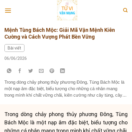
Skip
to
content
Mệnh Tùng Bách Mộc: Giải Mã Vận Mệnh Kiên
Cường và Cách Vượng Phát Bền Vững
Bài viết
06/06/2026
Trong dòng chảy phong thủy phương Đông, Tùng Bách Mộc là
một nạp âm đặc biệt, biểu tượng cho những cá nhân mang
trong mình khí chất vững chãi, kiên cường như cây tùng, cây
bách trường tồn cùng thời gian. Nếu bạn sinh vào các năm
Canh Dần (1950, 2010) hoặc Tân Mão (1951,...
Trong dòng chảy phong thủy phương Đông, Tùng
Bách Mộc là một nạp âm đặc biệt, biểu tượng cho
những cá nhân mang trong mình khí chất vững chãi,