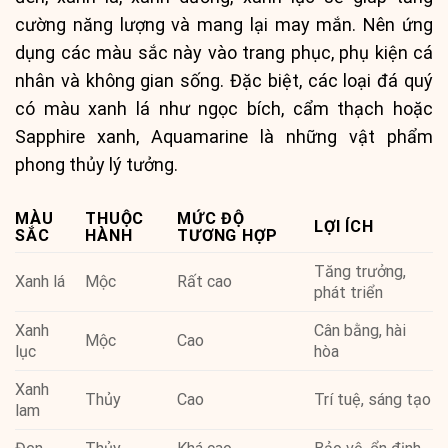
cường năng lượng và mang lại may mắn. Nên ứng
dụng các màu sắc này vào trang phục, phụ kiện cá
nhân và không gian sống. Đặc biệt, các loại đá quý
có màu xanh lá như ngọc bích, cẩm thạch hoặc
Sapphire xanh, Aquamarine là những vật phẩm
phong thủy lý tưởng.
MÀU
THUỘC
MỨC ĐỘ
LỢI ÍCH
SẮC
HÀNH
TƯƠNG HỢP
Tăng trưởng,
Xanh lá
Mộc
Rất cao
phát triển
Xanh
Cân bằng, hài
Mộc
Cao
lục
hòa
Xanh
Thủy
Cao
Trí tuệ, sáng tạo
lam