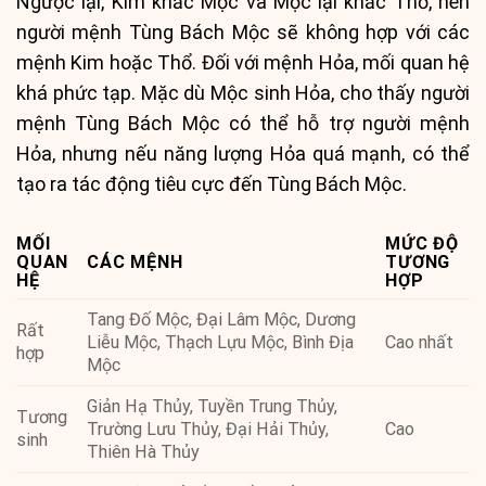
Ngược lại, Kim khắc Mộc và Mộc lại khắc Thổ, nên
người mệnh Tùng Bách Mộc sẽ không hợp với các
mệnh Kim hoặc Thổ. Đối với mệnh Hỏa, mối quan hệ
khá phức tạp. Mặc dù Mộc sinh Hỏa, cho thấy người
mệnh Tùng Bách Mộc có thể hỗ trợ người mệnh
Hỏa, nhưng nếu năng lượng Hỏa quá mạnh, có thể
tạo ra tác động tiêu cực đến Tùng Bách Mộc.
MỐI
MỨC ĐỘ
QUAN
CÁC MỆNH
TƯƠNG
HỆ
HỢP
Tang Đố Mộc, Đại Lâm Mộc, Dương
Rất
Liễu Mộc, Thạch Lựu Mộc, Bình Địa
Cao nhất
hợp
Mộc
Giản Hạ Thủy, Tuyền Trung Thủy,
Tương
Trường Lưu Thủy, Đại Hải Thủy,
Cao
sinh
Thiên Hà Thủy