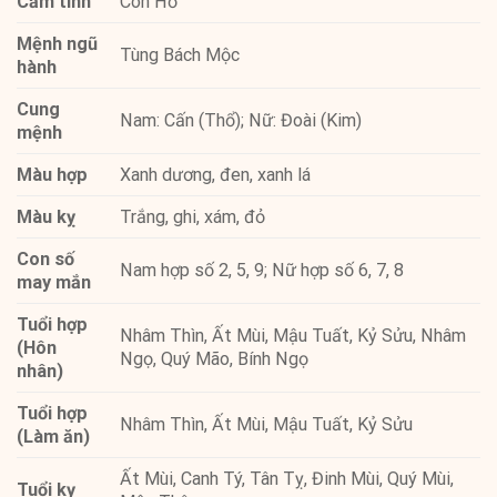
Cầm tinh
Con Hổ
Mệnh ngũ
Tùng Bách Mộc
hành
Cung
Nam: Cấn (Thổ); Nữ: Đoài (Kim)
mệnh
Màu hợp
Xanh dương, đen, xanh lá
Màu kỵ
Trắng, ghi, xám, đỏ
Con số
Nam hợp số 2, 5, 9; Nữ hợp số 6, 7, 8
may mắn
Tuổi hợp
Nhâm Thìn, Ất Mùi, Mậu Tuất, Kỷ Sửu, Nhâm
(Hôn
Ngọ, Quý Mão, Bính Ngọ
nhân)
Tuổi hợp
Nhâm Thìn, Ất Mùi, Mậu Tuất, Kỷ Sửu
(Làm ăn)
Ất Mùi, Canh Tý, Tân Tỵ, Đinh Mùi, Quý Mùi,
Tuổi kỵ