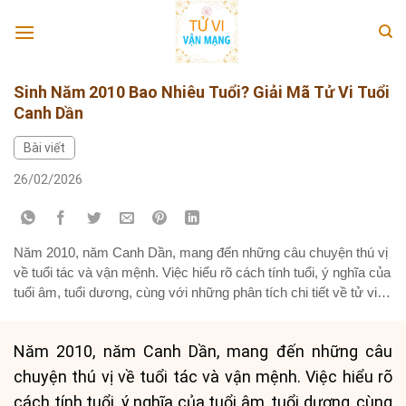
Skip
to
content
Sinh Năm 2010 Bao Nhiêu Tuổi? Giải Mã Tử Vi Tuổi
Canh Dần
Bài viết
26/02/2026
Năm 2010, năm Canh Dần, mang đến những câu chuyện thú vị
về tuổi tác và vận mệnh. Việc hiểu rõ cách tính tuổi, ý nghĩa của
tuổi âm, tuổi dương, cùng với những phân tích chi tiết về tử vi
của người tuổi Canh Dần sẽ giúp bạn nắm bắt được những
thông tin...
Năm 2010, năm Canh Dần, mang đến những câu
chuyện thú vị về tuổi tác và vận mệnh. Việc hiểu rõ
cách tính tuổi, ý nghĩa của tuổi âm, tuổi dương, cùng