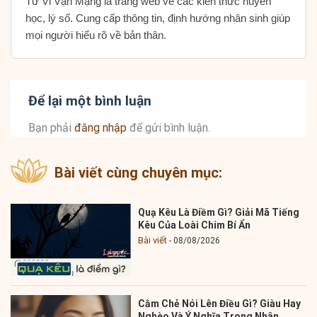
Tử Vi Vận Mạng là trang web về các kiến thức huyền
học, lý số. Cung cấp thông tin, định hướng nhân sinh giúp
mọi người hiểu rõ về bản thân.
Để lại một bình luận
Bạn phải
đăng nhập
để gửi bình luận.
Bài viết cùng chuyên mục:
Quạ Kêu Là Điềm Gì? Giải Mã Tiếng
Kêu Của Loài Chim Bí Ẩn
Bài viết
08/08/2026
Cằm Chẻ Nói Lên Điều Gì? Giàu Hay
Nghèo Và Ý Nghĩa Trong Nhân