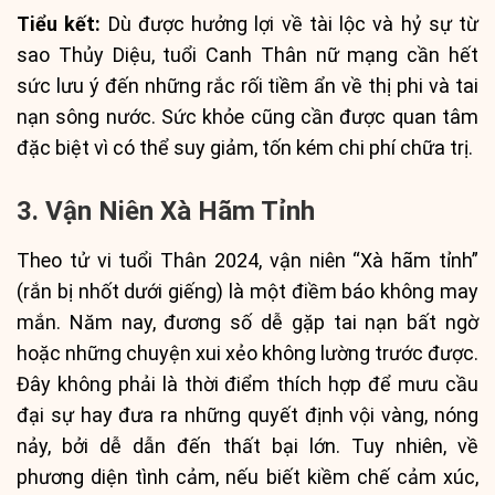
Tiểu kết:
Dù được hưởng lợi về tài lộc và hỷ sự từ
sao Thủy Diệu, tuổi Canh Thân nữ mạng cần hết
sức lưu ý đến những rắc rối tiềm ẩn về thị phi và tai
nạn sông nước. Sức khỏe cũng cần được quan tâm
đặc biệt vì có thể suy giảm, tốn kém chi phí chữa trị.
3. Vận Niên Xà Hãm Tỉnh
Theo tử vi tuổi Thân 2024, vận niên “Xà hãm tỉnh”
(rắn bị nhốt dưới giếng) là một điềm báo không may
mắn. Năm nay, đương số dễ gặp tai nạn bất ngờ
hoặc những chuyện xui xẻo không lường trước được.
Đây không phải là thời điểm thích hợp để mưu cầu
đại sự hay đưa ra những quyết định vội vàng, nóng
nảy, bởi dễ dẫn đến thất bại lớn. Tuy nhiên, về
phương diện tình cảm, nếu biết kiềm chế cảm xúc,