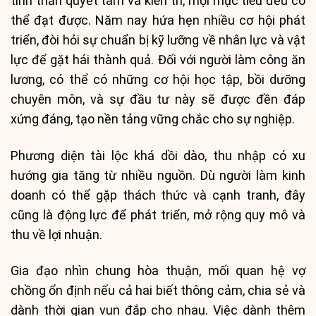
tinh thần quyết tâm và kiên trì, mọi mục tiêu đều có
thể đạt được. Năm nay hứa hẹn nhiều cơ hội phát
triển, đòi hỏi sự chuẩn bị kỹ lưỡng về nhân lực và vật
lực để gặt hái thành quả. Đối với người làm công ăn
lương, có thể có những cơ hội học tập, bồi dưỡng
chuyên môn, và sự đầu tư này sẽ được đền đáp
xứng đáng, tạo nền tảng vững chắc cho sự nghiệp.
Phương diện tài lộc khá dồi dào, thu nhập có xu
hướng gia tăng từ nhiều nguồn. Dù người làm kinh
doanh có thể gặp thách thức và cạnh tranh, đây
cũng là động lực để phát triển, mở rộng quy mô và
thu về lợi nhuận.
Gia đạo nhìn chung hòa thuận, mối quan hệ vợ
chồng ổn định nếu cả hai biết thông cảm, chia sẻ và
dành thời gian vun đắp cho nhau. Việc dành thêm