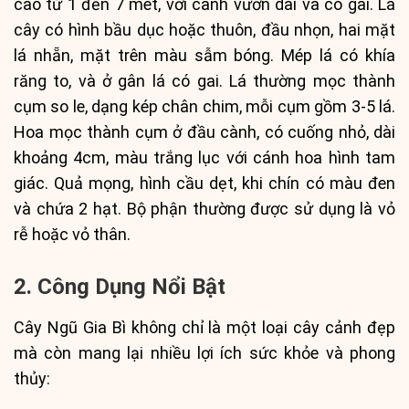
cao từ 1 đến 7 mét, với cành vươn dài và có gai. Lá
cây có hình bầu dục hoặc thuôn, đầu nhọn, hai mặt
lá nhẵn, mặt trên màu sẫm bóng. Mép lá có khía
răng to, và ở gân lá có gai. Lá thường mọc thành
cụm so le, dạng kép chân chim, mỗi cụm gồm 3-5 lá.
Hoa mọc thành cụm ở đầu cành, có cuống nhỏ, dài
khoảng 4cm, màu trắng lục với cánh hoa hình tam
giác. Quả mọng, hình cầu dẹt, khi chín có màu đen
và chứa 2 hạt. Bộ phận thường được sử dụng là vỏ
rễ hoặc vỏ thân.
2. Công Dụng Nổi Bật
Cây Ngũ Gia Bì không chỉ là một loại cây cảnh đẹp
mà còn mang lại nhiều lợi ích sức khỏe và phong
thủy: