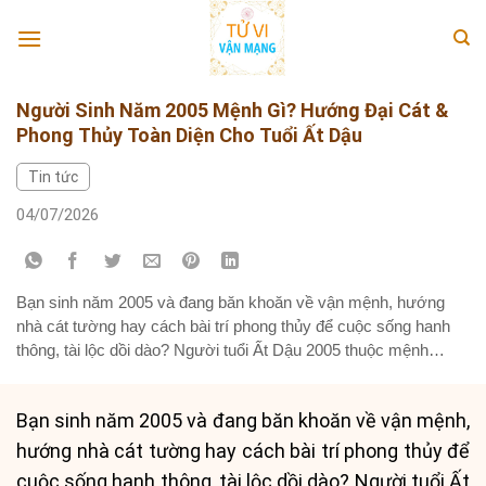
Skip
to
content
Người Sinh Năm 2005 Mệnh Gì? Hướng Đại Cát &
Phong Thủy Toàn Diện Cho Tuổi Ất Dậu
Tin tức
04/07/2026
Bạn sinh năm 2005 và đang băn khoăn về vận mệnh, hướng
nhà cát tường hay cách bài trí phong thủy để cuộc sống hanh
thông, tài lộc dồi dào? Người tuổi Ất Dậu 2005 thuộc mệnh
Tuyền Trung Thủy, mang trong mình những đặc tính độc đáo
như dòng suối trong trẻo, linh hoạt...
Bạn sinh năm 2005 và đang băn khoăn về vận mệnh,
hướng nhà cát tường hay cách bài trí phong thủy để
cuộc sống hanh thông, tài lộc dồi dào? Người tuổi Ất