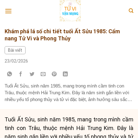
Skip
to
content
Khám phá lá số chi tiết tuổi Ất Sửu 1985: Cẩm
nang Tử Vi và Phong Thủy
Bài viết
23/02/2026
Tuổi Ất Sửu, sinh năm 1985, mang trong mình cầm tinh con
Trâu, thuộc mệnh Hải Trung Kim. Đây là năm sinh gắn liền với
nhiều yếu tố phong thủy và tử vi đặc biệt, ảnh hưởng sâu sắc
đến vận mệnh, sự nghiệp và cuộc sống của cả nam và nữ
mạng. Bài viết...
Tuổi Ất Sửu, sinh năm 1985, mang trong mình cầm
tinh con Trâu, thuộc mệnh Hải Trung Kim. Đây là
năm sinh gắn liền với nhiều yếu tố phong thủy và tử