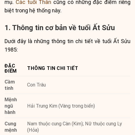
mụ.
Các tuổi Thân
cũng có những đặc điểm riêng
biệt trong hệ thống này.
1. Thông tin cơ bản về tuổi Ất Sửu
Dưới đây là những thông tin chi tiết về tuổi Ất Sửu
1985:
ĐẶC
THÔNG TIN CHI TIẾT
ĐIỂM
Cầm
Con Trâu
tinh
Mệnh
ngũ
Hải Trung Kim (Vàng trong biển)
hành
Cung
Nam thuộc cung Càn (Kim); Nữ thuộc cung Ly
mệnh
(Hỏa)