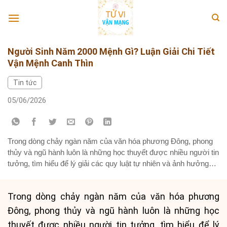
Skip
to
content
Người Sinh Năm 2000 Mệnh Gì? Luận Giải Chi Tiết
Vận Mệnh Canh Thìn
Tin tức
05/06/2026
Trong dòng chảy ngàn năm của văn hóa phương Đông, phong
thủy và ngũ hành luôn là những học thuyết được nhiều người tin
tưởng, tìm hiểu để lý giải các quy luật tự nhiên và ảnh hưởng
của chúng đến vận mệnh con người. Mỗi cá nhân đều sở hữu
một bản mệnh riêng,...
Trong dòng chảy ngàn năm của văn hóa phương
Đông, phong thủy và ngũ hành luôn là những học
thuyết được nhiều người tin tưởng, tìm hiểu để lý