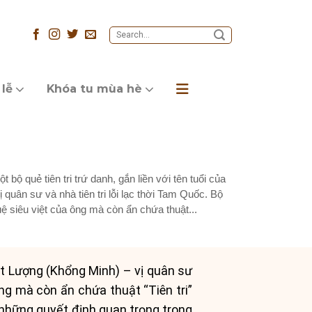
 lễ
Khóa tu mùa hè
ộ quẻ tiên tri trứ danh, gắn liền với tên tuổi của
quân sư và nhà tiên tri lỗi lạc thời Tam Quốc. Bộ
uệ siêu việt của ông mà còn ẩn chứa thuật...
Cát Lượng (Khổng Minh) – vị quân sư
ông mà còn ẩn chứa thuật “Tiên tri”
 những quyết định quan trọng trong