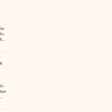
của
ên.
đình
h
ốn
 bạn