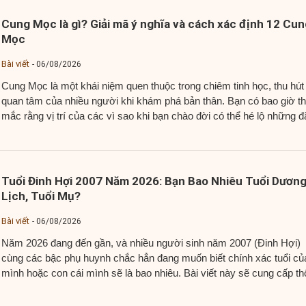
Cung Mọc là gì? Giải mã ý nghĩa và cách xác định 12 Cun
Mọc
Bài viết
06/08/2026
Cung Mọc là một khái niệm quen thuộc trong chiêm tinh học, thu hút
quan tâm của nhiều người khi khám phá bản thân. Bạn có bao giờ t
mắc rằng vị trí của các vì sao khi bạn chào đời có thể hé lộ những đ
điểm ẩn sâu về tính cách và...
Tuổi Đinh Hợi 2007 Năm 2026: Bạn Bao Nhiêu Tuổi Dươn
Lịch, Tuổi Mụ?
Bài viết
06/08/2026
Năm 2026 đang đến gần, và nhiều người sinh năm 2007 (Đinh Hợi)
cùng các bậc phụ huynh chắc hẳn đang muốn biết chính xác tuổi củ
mình hoặc con cái mình sẽ là bao nhiêu. Bài viết này sẽ cung cấp t
tin chi tiết về tuổi dương lịch và tuổi mụ của người...