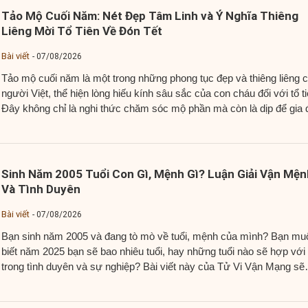
Tảo Mộ Cuối Năm: Nét Đẹp Tâm Linh và Ý Nghĩa Thiêng
Liêng Mời Tổ Tiên Về Đón Tết
Bài viết
07/08/2026
Tảo mộ cuối năm là một trong những phong tục đẹp và thiêng liêng 
người Việt, thể hiện lòng hiếu kính sâu sắc của con cháu đối với tổ ti
Đây không chỉ là nghi thức chăm sóc mộ phần mà còn là dịp để gia 
sum vầy, cùng nhau gìn giữ và...
Sinh Năm 2005 Tuổi Con Gì, Mệnh Gì? Luận Giải Vận Mện
Và Tình Duyên
Bài viết
07/08/2026
Bạn sinh năm 2005 và đang tò mò về tuổi, mệnh của mình? Bạn mu
biết năm 2025 bạn sẽ bao nhiêu tuổi, hay những tuổi nào sẽ hợp với
trong tình duyên và sự nghiệp? Bài viết này của Tử Vi Vận Mạng sẽ
cung cấp cái nhìn chi tiết và đáng tin...