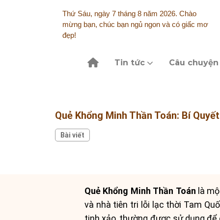
Skip
Thứ Sáu, ngày 7 tháng 8 năm 2026. Chào
to
mừng bạn, chúc bạn ngủ ngon và có giấc mơ
content
đẹp!
Tin tức
Câu chuyện
Quẻ Khổng Minh Thần Toán: Bí Quyết
Bài viết
Quẻ Khổng Minh Thần Toán
là một
và nhà tiên tri lỗi lạc thời Tam Q
tinh xảo, thường được sử dụng để 