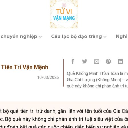
 chuyển nghiệp
Câu lạc bộ đạo tràng
Nghi
 Tiên Tri Vận Mệnh
Quẻ Khổng Minh Thần Toán là một b
10/03/2026
Gia Cát Lượng (Khổng Minh) – vị 
quẻ này không chỉ phản ánh trí t
 bộ quẻ tiên tri trứ danh, gắn liền với tên tuổi của Gia 
uốc. Bộ quẻ này không chỉ phản ánh trí tuệ siêu việt của 
dự đoán kết quả các cuộc chiến, diễn biến sự nghiệp và