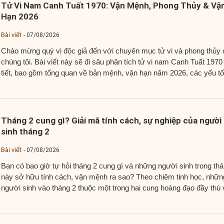
Tử Vi Nam Canh Tuất 1970: Vận Mệnh, Phong Thủy & Vậ
Hạn 2026
Bài viết
07/08/2026
Chào mừng quý vị độc giả đến với chuyên mục tử vi và phong thủy 
chúng tôi. Bài viết này sẽ đi sâu phân tích tử vi nam Canh Tuất 1970
tiết, bao gồm tổng quan về bản mệnh, vận hạn năm 2026, các yếu tố
phong thủy quan trọng như màu sắc...
Tháng 2 cung gì? Giải mã tính cách, sự nghiệp của người
sinh tháng 2
Bài viết
07/08/2026
Bạn có bao giờ tự hỏi tháng 2 cung gì và những người sinh trong th
này sở hữu tính cách, vận mệnh ra sao? Theo chiêm tinh học, nhữn
người sinh vào tháng 2 thuộc một trong hai cung hoàng đạo đầy thú v
Bảo Bình và Song Ngư. Mỗi cung mang đến những...