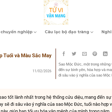
 chuyển nghiệp
Câu lạc bộ đạo tràng
Nghi
p Tuổi và Màu Sắc May
Sao Mộc Đức, một trong những vì
đến sự bình yên, hòa hợp và ma
11/02/2026
đi sâu vào ý nghĩa của sao Mộc 
làm...
sao tốt lành nhất trong hệ thống cửu diệu, mang đến sự
ày sẽ đi sâu vào ý nghĩa của sao Mộc Đức, tuổi nào hợp 
 này, giúp bạn tối ưu hóa vận mệnh của mình trong năm.