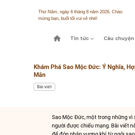
Skip
to
Thứ Năm, ngày 6 tháng 8 năm 2026. Chào
content
mừng bạn, buổi tối vui vẻ nhé!
Tin tức
Câu chuyện
Khám Phá Sao Mộc Đức: Ý Nghĩa, Hợ
Mắn
Bài viết
Sao Mộc Đức, một trong những vì 
người được chiếu mạng. Bài viết n
để đón nhận vượng khí từ ngôi sao