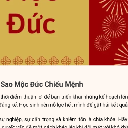
 Sao Mộc Đức Chiếu Mệnh
hời điểm thuận lợi để bạn triển khai những kế hoạch lớn
ng kể. Học sinh nên nỗ lực hết mình để gặt hái kết quả 
sự nghiệp, sự cẩn trọng và khiêm tốn là chìa khóa. Hãy
quyết vấn đề một cách khéo léo khi đối mặt với khó khăn