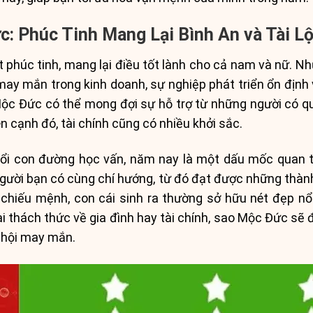
: Phúc Tinh Mang Lại Bình An và Tài L
 phúc tinh, mang lại điều tốt lành cho cả nam và nữ. N
y mắn trong kinh doanh, sự nghiệp phát triển ổn định và
ộc Đức có thể mong đợi sự hỗ trợ từ những người có q
ên cạnh đó, tài chính cũng có nhiều khởi sắc.
uổi con đường học vấn, năm nay là một dấu mốc quan t
 người bạn có cùng chí hướng, từ đó đạt được những thành
iếu mệnh, con cái sinh ra thường sở hữu nét đẹp nổi
ài thách thức về gia đình hay tài chính, sao Mộc Đức sẽ
ơ hội may mắn.