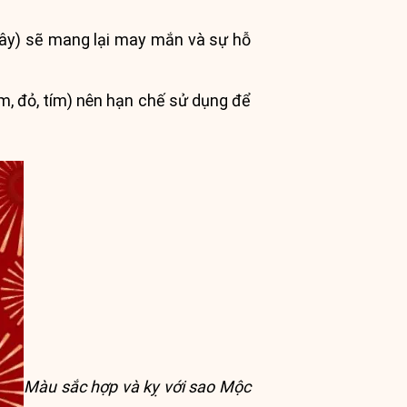
ây) sẽ mang lại may mắn và sự hỗ
, đỏ, tím) nên hạn chế sử dụng để
Màu sắc hợp và kỵ với sao Mộc