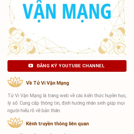
ĐĂNG KÝ YOUTUBE CHANNEL
Về Tử Vi Vận Mạng
Tử Vi Vận Mạng là trang web về các kiến thức huyền học,
lý số. Cung cấp thông tin, định hướng nhân sinh giúp mọi
người hiểu rõ về bản thân.
Kênh truyền thông liên quan