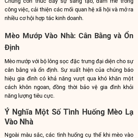
Chúng còn thúc đẩy sự sáng tạo, đam mê trong
công việc, cải thiện các mối quan hệ xã hội và mở ra
nhiều cơ hội hợp tác kinh doanh.
Mèo Mướp Vào Nhà: Cân Bằng và Ổn
Định
Mèo mướp với bộ lông sọc đặc trưng đại diện cho sự
cân bằng và ổn định. Sự xuất hiện của chúng báo
hiệu gia đình có khả năng vượt qua khó khăn một
cách khôn ngoan, đồng thời bảo vệ gia đình khỏi
năng lượng tiêu cực.
Ý Nghĩa Một Số Tình Huống Mèo Lạ
Vào Nhà
Ngoài màu sắc, các tình huống cụ thể khi mèo vào