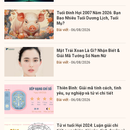
Tuổi Đinh Hợi 2007 Năm 2026: Bạn
Bao Nhiêu Tuổi Dương Lịch, Tuổi
Mụ?
Bài viết
06/08/2026
Mặt Trái Xoan Là Gì? Nhận Biết &
Giải Mã Tướng Số Nam Nữ
Bài viết
06/08/2026
Thiên Bình: Giải mã tính cách, tình
yêu, sự nghiệp và tử vi chi tiết
Bài viết
06/08/2026
Tử vi tuổi Hợi 2024: Luận giải chi