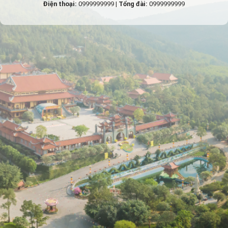
Điện thoại:
0999999999 |
Tổng đài:
0999999999