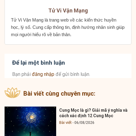
Tử Vi Vận Mạng
Tử Vi Vận Mạng là trang web về các kiến thức huyền
học, lý số. Cung cấp thông tin, định hướng nhân sinh giúp
mọi người hiểu rõ về bản thân.
Để lại một bình luận
Bạn phải
đăng nhập
để gửi bình luận.
Bài viết cùng chuyên mục:
Cung Mọc là gì? Giải mã ý nghĩa và
cách xác định 12 Cung Mọc
Bài viết
06/08/2026