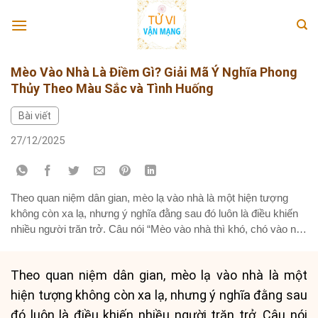
Skip
to
content
Mèo Vào Nhà Là Điềm Gì? Giải Mã Ý Nghĩa Phong
Thủy Theo Màu Sắc và Tình Huống
Bài viết
27/12/2025
Theo quan niệm dân gian, mèo lạ vào nhà là một hiện tượng
không còn xa lạ, nhưng ý nghĩa đằng sau đó luôn là điều khiến
nhiều người trăn trở. Câu nói “Mèo vào nhà thì khó, chó vào nhà
thì sang” đã tồn tại từ lâu, ám chỉ mèo vào nhà thường mang...
Theo quan niệm dân gian, mèo lạ vào nhà là một
hiện tượng không còn xa lạ, nhưng ý nghĩa đằng sau
đó luôn là điều khiến nhiều người trăn trở. Câu nói