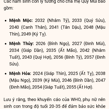
Các năm sinh con lý tưởng cho cha mẹ Quý Mùi bao
gồm:
Mệnh Mộc:
2032 (Nhâm Tý), 2033 (Quý Sửu),
2040 (Canh Thân), 2041 (Tân Dậu), 2048 (Mậu
Thìn), 2049 (Kỷ Tỵ).
Mệnh Thủy:
2026 (Bính Ngọ), 2027 (Đinh Mùi),
2034 (Giáp Dần), 2035 (Ất Mão), 2042 (Nhâm
Tuất), 2043 (Quý Hợi), 2056 (Bính Tý), 2057 (Đinh
Sửu).
Mệnh Hỏa:
2024 (Giáp Thìn), 2025 (Ất Tỵ), 2038
(Mậu Ngọ), 2039 (Kỷ Mùi), 2046 (Bính Dần), 2047
(Đinh Mão), 2054 (Giáp Tuất), 2055 (Ất Hợi).
Lưu ý rằng, theo khuyến cáo của WHO, phụ nữ nên
sinh con trong độ tuổi 20-35 để đảm bảo sức khỏe