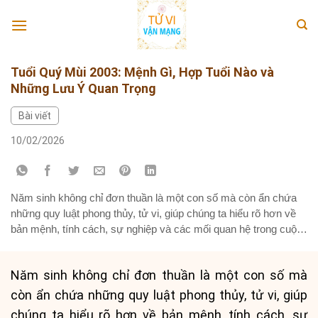
Skip
to
content
Tuổi Quý Mùi 2003: Mệnh Gì, Hợp Tuổi Nào và
Những Lưu Ý Quan Trọng
Bài viết
10/02/2026
Năm sinh không chỉ đơn thuần là một con số mà còn ẩn chứa
những quy luật phong thủy, tử vi, giúp chúng ta hiểu rõ hơn về
bản mệnh, tính cách, sự nghiệp và các mối quan hệ trong cuộc
sống. Bài viết này sẽ đi sâu vào phân tích tuổi Quý Mùi sinh...
Năm sinh không chỉ đơn thuần là một con số mà
còn ẩn chứa những quy luật phong thủy, tử vi, giúp
chúng ta hiểu rõ hơn về bản mệnh, tính cách, sự