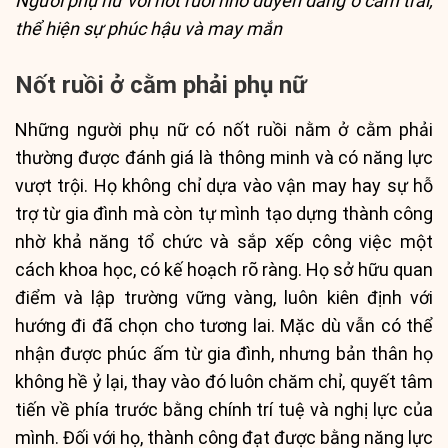
Người phụ nữ với nốt ruồi nhỏ duyên dáng ở cằm trái,
thể hiện sự phúc hậu và may mắn
Nốt ruồi ở cằm phải phụ nữ
Những người phụ nữ có nốt ruồi nằm ở cằm phải
thường được đánh giá là thông minh và có năng lực
vượt trội. Họ không chỉ dựa vào vận may hay sự hỗ
trợ từ gia đình mà còn tự mình tạo dựng thành công
nhờ khả năng tổ chức và sắp xếp công việc một
cách khoa học, có kế hoạch rõ ràng. Họ sở hữu quan
điểm và lập trường vững vàng, luôn kiên định với
hướng đi đã chọn cho tương lai. Mặc dù vẫn có thể
nhận được phúc ấm từ gia đình, nhưng bản thân họ
không hề ỷ lại, thay vào đó luôn chăm chỉ, quyết tâm
tiến về phía trước bằng chính trí tuệ và nghị lực của
mình. Đối với họ, thành công đạt được bằng năng lực