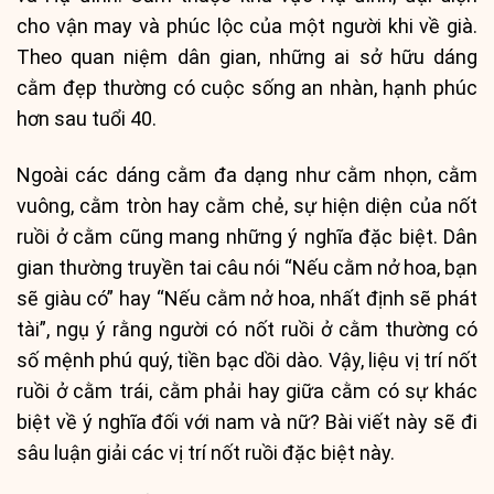
cho vận may và phúc lộc của một người khi về già.
Theo quan niệm dân gian, những ai sở hữu dáng
cằm đẹp thường có cuộc sống an nhàn, hạnh phúc
hơn sau tuổi 40.
Ngoài các dáng cằm đa dạng như cằm nhọn, cằm
vuông, cằm tròn hay cằm chẻ, sự hiện diện của nốt
ruồi ở cằm cũng mang những ý nghĩa đặc biệt. Dân
gian thường truyền tai câu nói “Nếu cằm nở hoa, bạn
sẽ giàu có” hay “Nếu cằm nở hoa, nhất định sẽ phát
tài”, ngụ ý rằng người có nốt ruồi ở cằm thường có
số mệnh phú quý, tiền bạc dồi dào. Vậy, liệu vị trí nốt
ruồi ở cằm trái, cằm phải hay giữa cằm có sự khác
biệt về ý nghĩa đối với nam và nữ? Bài viết này sẽ đi
sâu luận giải các vị trí nốt ruồi đặc biệt này.