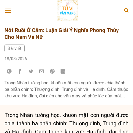
Skip
to
content
Nốt Ruồi Ở Cằm: Luận Giải Ý Nghĩa Phong Thủy
Cho Nam Và Nữ
Bài viết
18/03/2026
Trong Nhân tướng học, khuôn mặt con người được chia thành
ba phần chính: Thượng đình, Trung đình và Hạ đình. Cằm thuộc
khu vực Hạ đình, đại diện cho vận may và phúc lộc của một
người khi về già. Theo quan niệm dân gian, những ai sở hữu
dáng cằm đẹp thường có...
Trong Nhân tướng học, khuôn mặt con người được
chia thành ba phần chính: Thượng đình, Trung đình
và Hạ đình. Cằm thuộc khu vực Hạ đình, đại diện