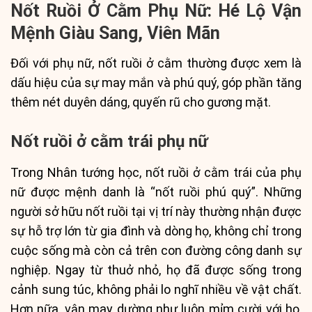
Nốt Ruồi Ở Cằm Phụ Nữ: Hé Lộ Vận
Mệnh Giàu Sang, Viên Mãn
Đối với phụ nữ, nốt ruồi ở cằm thường được xem là
dấu hiệu của sự may mắn và phú quý, góp phần tăng
thêm nét duyên dáng, quyến rũ cho gương mặt.
Nốt ruồi ở cằm trái phụ nữ
Trong Nhân tướng học, nốt ruồi ở cằm trái của phụ
nữ được mệnh danh là “nốt ruồi phú quý”. Những
người sở hữu nốt ruồi tại vị trí này thường nhận được
sự hỗ trợ lớn từ gia đình và dòng họ, không chỉ trong
cuộc sống mà còn cả trên con đường công danh sự
nghiệp. Ngay từ thuở nhỏ, họ đã được sống trong
cảnh sung túc, không phải lo nghĩ nhiều về vật chất.
Hơn nữa, vận may dường như luôn mỉm cười với họ,