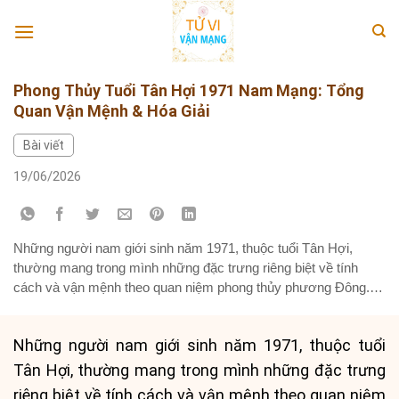
Skip
to
content
Phong Thủy Tuổi Tân Hợi 1971 Nam Mạng: Tổng
Quan Vận Mệnh & Hóa Giải
Bài viết
19/06/2026
Những người nam giới sinh năm 1971, thuộc tuổi Tân Hợi,
thường mang trong mình những đặc trưng riêng biệt về tính
cách và vận mệnh theo quan niệm phong thủy phương Đông.
Việc hiểu rõ về bản mệnh, vận hạn, cùng các yếu tố tương hợp
như màu sắc và hướng tốt sẽ giúp...
Những người nam giới sinh năm 1971, thuộc tuổi
Tân Hợi, thường mang trong mình những đặc trưng
riêng biệt về tính cách và vận mệnh theo quan niệm