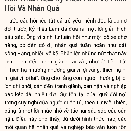
Hồi Và Nhân Quả
Trước câu hỏi liệu tất cả trẻ yểu mệnh đều là do nợ
đời trước, Kỷ Hiểu Lam đã đưa ra một lời giải thích
sâu sắc. Ông ví sinh tử luân hồi như một cỗ xe chở
hàng, có đến có đi; nhân quả tuần hoàn như cát
sông Hằng, nhiều vô kể. Phần lớn những nút thắt này
liên quan đến tranh giành tài vật, như lời Lão Tử:
“Thiên hạ nhương nhương giai vi lợi vãng, thiên hạ hi
hi giai vi lợi lai”. Ông cho rằng con người thường bị lợi
ích chi phối, dẫn đến tranh giành, oán hận và nghiệp
báo kéo dài nhiều đời. Sự tồn tại của “quỷ đòi nợ”
trong suy nghĩ của người quân tử, theo Tư Mã Thiên,
cũng là một lời nhắc nhở về tác hại sâu sắc của oán
hận. Điều này cho thấy, dù dưới hình thức nào, các
mối quan hệ nhân quả và nghiệp báo vẫn luôn tồn