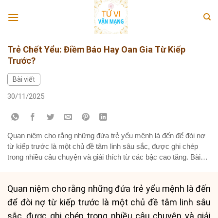
Skip
to
content
Trẻ Chết Yểu: Điềm Báo Hay Oan Gia Từ Kiếp
Trước?
Bài viết
30/11/2025
Quan niệm cho rằng những đứa trẻ yểu mệnh là đến để đòi nợ
từ kiếp trước là một chủ đề tâm linh sâu sắc, được ghi chép
trong nhiều câu chuyện và giải thích từ các bậc cao tăng. Bài
viết này sẽ đi sâu vào những giai thoại và góc nhìn về vấn...
Quan niệm cho rằng những đứa trẻ yểu mệnh là đến
để đòi nợ từ kiếp trước là một chủ đề tâm linh sâu
sắc, được ghi chép trong nhiều câu chuyện và giải