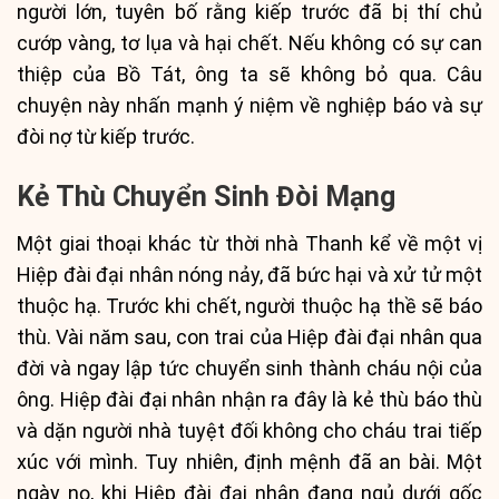
người lớn, tuyên bố rằng kiếp trước đã bị thí chủ
cướp vàng, tơ lụa và hại chết. Nếu không có sự can
thiệp của Bồ Tát, ông ta sẽ không bỏ qua. Câu
chuyện này nhấn mạnh ý niệm về nghiệp báo và sự
đòi nợ từ kiếp trước.
Kẻ Thù Chuyển Sinh Đòi Mạng
Một giai thoại khác từ thời nhà Thanh kể về một vị
Hiệp đài đại nhân nóng nảy, đã bức hại và xử tử một
thuộc hạ. Trước khi chết, người thuộc hạ thề sẽ báo
thù. Vài năm sau, con trai của Hiệp đài đại nhân qua
đời và ngay lập tức chuyển sinh thành cháu nội của
ông. Hiệp đài đại nhân nhận ra đây là kẻ thù báo thù
và dặn người nhà tuyệt đối không cho cháu trai tiếp
xúc với mình. Tuy nhiên, định mệnh đã an bài. Một
ngày nọ, khi Hiệp đài đại nhân đang ngủ dưới gốc