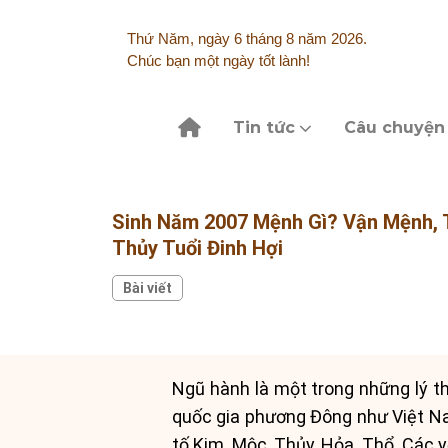
Skip
to
Thứ Năm, ngày 6 tháng 8 năm 2026.
content
Chúc bạn một ngày tốt lành!
Tin tức
Câu chuyện
Sinh Năm 2007 Mệnh Gì? Vận Mệnh, 
Thủy Tuổi Đinh Hợi
Bài viết
Ngũ hành là một trong những lý th
quốc gia phương Đông như Việt Na
tố Kim, Mộc, Thủy, Hỏa, Thổ. Các y