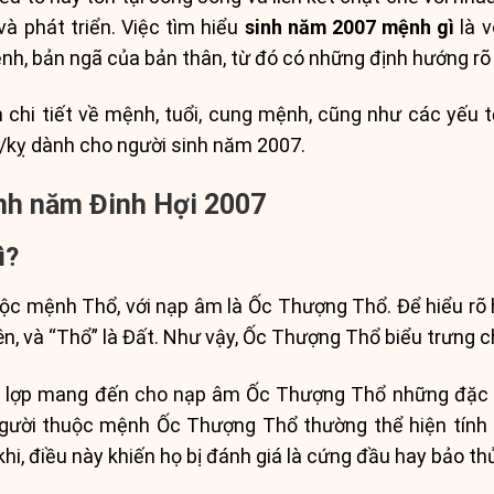
à phát triển. Việc tìm hiểu
sinh năm 2007 mệnh gì
là v
nh, bản ngã của bản thân, từ đó có những định hướng rõ 
in chi tiết về mệnh, tuổi, cung mệnh, cũng như các yếu
p/kỵ dành cho người sinh năm 2007.
inh năm Đinh Hợi 2007
ì?
ộc mệnh Thổ, với nạp âm là Ốc Thượng Thổ. Để hiểu rõ 
n, và “Thổ” là Đất. Như vậy, Ốc Thượng Thổ biểu trưng ch
gói lợp mang đến cho nạp âm Ốc Thượng Thổ những đặc 
gười thuộc mệnh Ốc Thượng Thổ thường thể hiện tính t
hi, điều này khiến họ bị đánh giá là cứng đầu hay bảo th