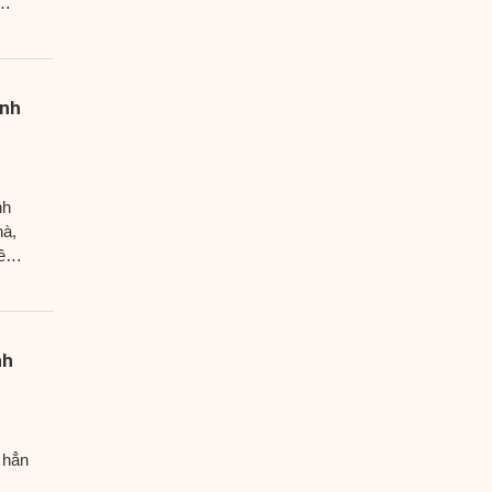
ình
nh
hà,
ều
nh
 hẳn