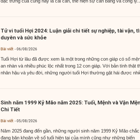
đặc trưng của cung này là cái cân, thể hiện sự cân bằng và công lý.
Người thuộc cung Thiên Bình thường nổi bật với tính cách tích...
Tử vi tuổi Hợi 2024: Luận giải chi tiết sự nghiệp, tài vận, t
duyên và sức khỏe
Bài viết
06/08/2026
Tuổi Hợi từ lâu đã được xem là một trong những con giáp có số mệ
an nhàn và nhiều phúc lộc nhất trong 12 con giáp. Với bản tính thật t
nhân hậu và yêu đời, những người tuổi Hợi thường gặt hái được nhi
thành công trong cuộc sống và được mọi người...
Sinh năm 1999 Kỷ Mão năm 2025: Tuổi, Mệnh và Vận Mệ
Chi Tiết
Bài viết
05/08/2026
Năm 2025 đang đến gần, những người sinh năm 1999 Kỷ Mão chắc
đang băn khoăn về số tuổi hiện tại của mình cũng như những biến