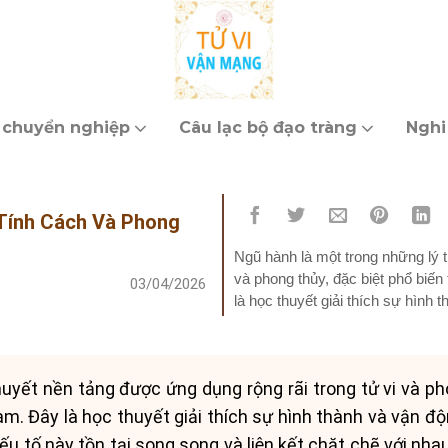
 chuyển nghiệp
Câu lạc bộ đạo tràng
Nghi
Tính Cách Và Phong
Ngũ hành là một trong những lý t
và phong thủy, đặc biệt phổ biế
03/04/2026
là học thuyết giải thích sự hình
Kim,...
uyết nền tảng được ứng dụng rộng rãi trong tử vi và pho
m. Đây là học thuyết giải thích sự hình thành và vận đ
ếu tố này tồn tại song song và liên kết chặt chẽ với nh