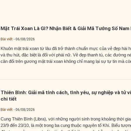
Mặt Trái Xoan Là Gì? Nhận Biết & Giải Mã Tướng Số Nam
Bài viết
06/08/2026
Khuôn mặt trái xoan từ lâu đã trở thành chuẩn mực của vẻ đẹp hài 
và thu hút, đặc biệt là đối với phái nữ. Vẻ đẹp thanh tú, các đường n
cân đối trên gương mặt trái xoan không chỉ mang lại sự tự tin mà cò
được cho là biểu tượng của...
Thiên Bình: Giải mã tính cách, tình yêu, sự nghiệp và tử vi
chi tiết
Bài viết
06/08/2026
Cung Thiên Bình (Libra), với những người sinh trong khoảng thời gia
23/9 đến 23/10, là một trong ba cung thuộc nguyên tố Khí. Biểu tượn