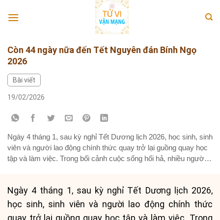
Skip
to
content
Còn 44 ngày nữa đến Tết Nguyên đán Bính Ngọ
2026
Bài viết
19/02/2026
Ngày 4 tháng 1, sau kỳ nghỉ Tết Dương lịch 2026, học sinh, sinh
viên và người lao động chính thức quay trở lại guồng quay học
tập và làm việc. Trong bối cảnh cuộc sống hối hả, nhiều người
bắt đầu đếm ngược và mong chờ đến Tết Nguyên đán. Vậy,
còn bao nhiêu...
Ngày 4 tháng 1, sau kỳ nghỉ Tết Dương lịch 2026,
học sinh, sinh viên và người lao động chính thức
quay trở lại guồng quay học tập và làm việc. Trong