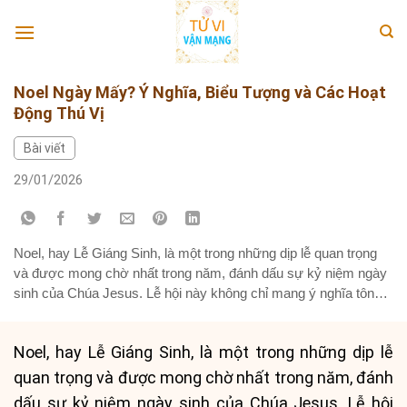
Skip
to
content
Noel Ngày Mấy? Ý Nghĩa, Biểu Tượng và Các Hoạt
Động Thú Vị
Bài viết
29/01/2026
Noel, hay Lễ Giáng Sinh, là một trong những dịp lễ quan trọng
và được mong chờ nhất trong năm, đánh dấu sự kỷ niệm ngày
sinh của Chúa Jesus. Lễ hội này không chỉ mang ý nghĩa tôn
giáo sâu sắc mà còn là dịp để mọi người quây quần bên gia
đình, bạn...
Noel, hay Lễ Giáng Sinh, là một trong những dịp lễ
quan trọng và được mong chờ nhất trong năm, đánh
dấu sự kỷ niệm ngày sinh của Chúa Jesus. Lễ hội