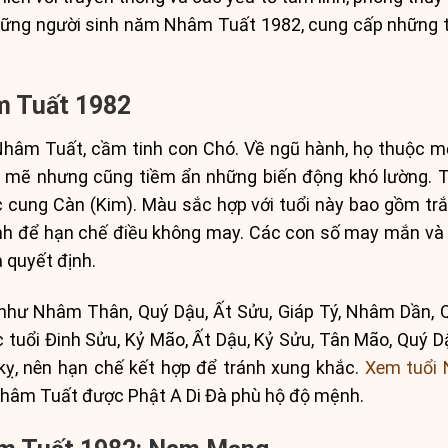
những người sinh năm Nhâm Tuất 1982, cung cấp những th
m Tuất 1982
hâm Tuất, cầm tinh con Chó. Về ngũ hành, họ thuộc m
h mẽ nhưng cũng tiềm ẩn những biến động khó lường.
 cung Càn (Kim). Màu sắc hợp với tuổi này bao gồm trắ
ánh để hạn chế điều không may. Các con số may mắn và
a quyết định.
như Nhâm Thân, Quý Dậu, Ất Sửu, Giáp Tý, Nhâm Dần, 
c tuổi Đinh Sửu, Kỷ Mão, Ất Dậu, Kỷ Sửu, Tân Mão, Quý Dậ
kỵ, nên hạn chế kết hợp để tránh xung khắc.
Xem tuổi 
i Nhâm Tuất được Phật A Di Đà phù hộ độ mệnh.