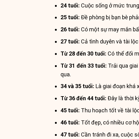
24 tuổi:
Cuộc sống ở mức trung b
25 tuổi:
Đề phòng bị bạn bè phản 
26 tuổi:
Có một sự may mắn bấ
27 tuổi:
Cả tình duyên và tài lộ
Từ 28 đến 30 tuổi:
Có thể đối m
Từ 31 đến 33 tuổi:
Trải qua gia
qua.
34 và 35 tuổi:
Là giai đoạn khá 
Từ 36 đến 44 tuổi:
Đây là thời k
45 tuổi:
Thu hoạch tốt về tài lộc
46 tuổi:
Tốt đẹp, có nhiều cơ hội
47 tuổi:
Cần tránh đi xa, cuộc s