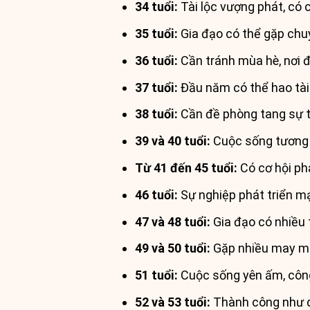
34 tuổi:
Tài lộc vượng phát, có
35 tuổi:
Gia đạo có thể gặp chuy
36 tuổi:
Cần tránh mùa hè, nơi đ
37 tuổi:
Đầu năm có thể hao tài 
38 tuổi:
Cần đề phòng tang sự t
39 và 40 tuổi:
Cuộc sống tương đ
Từ 41 đến 45 tuổi:
Có cơ hội phá
46 tuổi:
Sự nghiệp phát triển m
47 và 48 tuổi:
Gia đạo có nhiều t
49 và 50 tuổi:
Gặp nhiều may mắn 
51 tuổi:
Cuộc sống yên ấm, công 
52 và 53 tuổi:
Thành công như dự