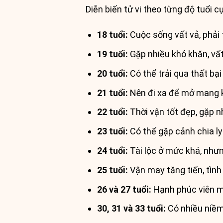
Diễn biến tử vi theo từng độ tuổi c
18 tuổi:
Cuộc sống vất vả, phải t
19 tuổi:
Gặp nhiều khó khăn, vất
20 tuổi:
Có thể trải qua thất bạ
21 tuổi:
Nên đi xa để mở mang ki
22 tuổi:
Thời vận tốt đẹp, gặp n
23 tuổi:
Có thể gặp cảnh chia ly 
24 tuổi:
Tài lộc ở mức khá, nhưn
25 tuổi:
Vận may tăng tiến, tìn
26 và 27 tuổi:
Hạnh phúc viên mã
30, 31 và 33 tuổi:
Có nhiều niềm 