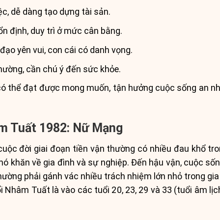
ệc, dễ dàng tạo dựng tài sản.
n định, duy trì ở mức cân bằng.
 đạo yên vui, con cái có danh vọng.
hường, cần chú ý đến sức khỏe.
 có thể đạt được mong muốn, tận hưởng cuộc sống an nhà
âm Tuất 1982: Nữ Mạng
uộc đời giai đoạn tiền vận thường có nhiều đau khổ tr
khó khăn về gia đình và sự nghiệp. Đến hậu vận, cuộc số
thường phải gánh vác nhiều trách nhiệm lớn nhỏ trong gi
 Nhâm Tuất là vào các tuổi 20, 23, 29 và 33 (tuổi âm lịc