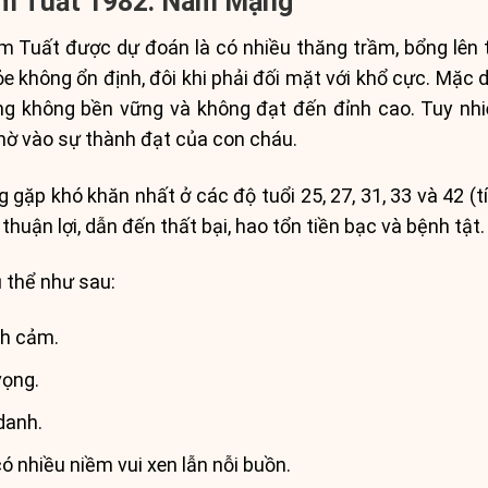
âm Tuất 1982: Nam Mạng
 Tuất được dự đoán là có nhiều thăng trầm, bổng lên 
ỏe không ổn định, đôi khi phải đối mặt với khổ cực. Mặc
g không bền vững và không đạt đến đỉnh cao. Tuy nhiê
nhờ vào sự thành đạt của con cháu.
p khó khăn nhất ở các độ tuổi 25, 27, 31, 33 và 42 (tí
huận lợi, dẫn đến thất bại, hao tổn tiền bạc và bệnh tật.
ụ thể như sau:
nh cảm.
vọng.
danh.
ó nhiều niềm vui xen lẫn nỗi buồn.