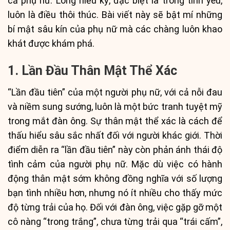
cả phụ nữ. Lòng hiếu kỳ, đặc biệt là trong tình yêu,
luôn là điều thôi thúc. Bài viết này sẽ bật mí những
bí mật sâu kín của phụ nữ mà các chàng luôn khao
khát được khám phá.
1. Lần Đầu Thân Mật Thể Xác
“Lần đầu tiên” của một người phụ nữ, với cả nỗi đau
và niềm sung sướng, luôn là một bức tranh tuyệt mỹ
trong mắt đàn ông. Sự thân mật thể xác là cách để
thấu hiểu sâu sắc nhất đối với người khác giới. Thời
điểm diễn ra “lần đầu tiên” này còn phản ánh thái độ
tình cảm của người phụ nữ. Mặc dù việc có hành
động thân mật sớm không đồng nghĩa với số lượng
bạn tình nhiều hơn, nhưng nó ít nhiều cho thấy mức
độ từng trải của họ. Đối với đàn ông, việc gặp gỡ một
cô nàng “trong trắng”, chưa từng trải qua “trái cấm”,