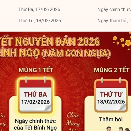
Thứ Ba, 17/02/2026
Ngày chính thức
Thứ Tư, 18/02/2026
Ngày thăm hỏi, 