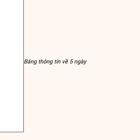
Bảng thông tin về 5 ngày