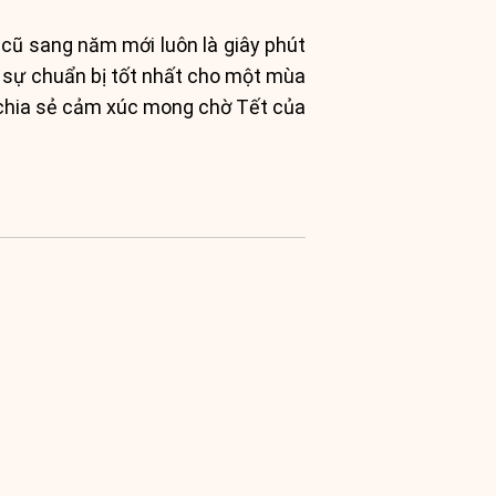
cũ sang năm mới luôn là giây phút
ó sự chuẩn bị tốt nhất cho một mùa
 chia sẻ cảm xúc mong chờ Tết của