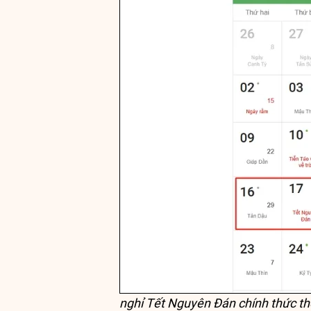
nghỉ Tết Nguyên Đán chính thức th