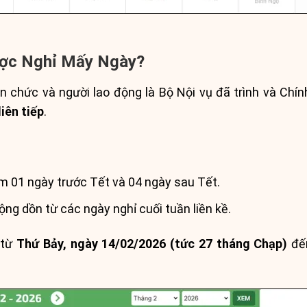
ợc Nghỉ Mấy Ngày?
ên chức và người lao động là Bộ Nội vụ đã trình và Ch
liên tiếp
.
 01 ngày trước Tết và 04 ngày sau Tết.
ng dồn từ các ngày nghỉ cuối tuần liền kề.
 từ
Thứ Bảy, ngày 14/02/2026 (tức 27 tháng Chạp)
đế