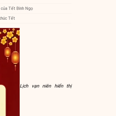
 của Tết Bính Ngọ
chúc Tết
Lịch vạn niên hiển thị