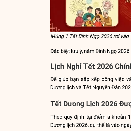
Mùng 1 Tết Bính Ngọ 2026 rơi vào
Đặc biệt lưu ý, năm Bính Ngọ 2026
Lịch Nghỉ Tết 2026 Chí
Để giúp bạn sắp xếp công việc và 
Dương lịch và Tết Nguyên Đán 202
Tết Dương Lịch 2026 Đư
Theo quy định tại điểm a khoản 1
Dương lịch 2026, cụ thể là vào ng