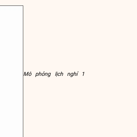
Mô phỏng lịch nghỉ 1