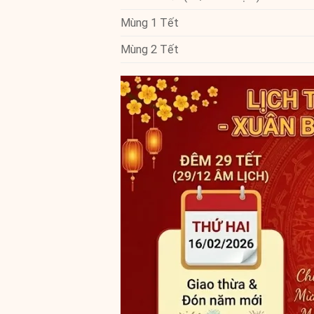
Mùng 1 Tết
Mùng 2 Tết