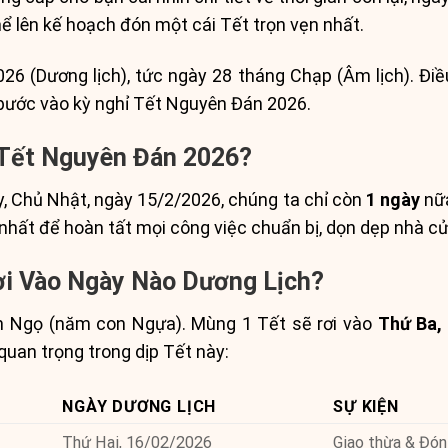
 lên kế hoạch đón một cái Tết trọn vẹn nhất.
026 (Dương lịch), tức ngày 28 tháng Chạp (Âm lịch). Điề
 bước vào kỳ nghỉ Tết Nguyên Đán 2026.
Tết Nguyên Đán 2026?
, Chủ Nhật, ngày 15/2/2026, chúng ta chỉ còn
1 ngày
nữa
út nhất để hoàn tất mọi công việc chuẩn bị, dọn dẹp nhà
i Vào Ngày Nào Dương Lịch?
h Ngọ (năm con Ngựa). Mùng 1 Tết sẽ rơi vào
Thứ Ba,
 quan trọng trong dịp Tết này:
NGÀY DƯƠNG LỊCH
SỰ KIỆN
Thứ Hai, 16/02/2026
Giao thừa & Đó