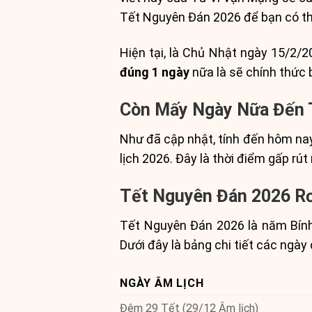
Tết Nguyên Đán 2026 để bạn có thể
Hiện tại, là Chủ Nhật ngày 15/2/2
đúng 1 ngày
nữa là sẽ chính thức
Còn Mấy Ngày Nữa Đến 
Như đã cập nhật, tính đến hôm nay
lịch 2026. Đây là thời điểm gấp r
Tết Nguyên Đán 2026 Rơ
Tết Nguyên Đán 2026 là năm Bín
Dưới đây là bảng chi tiết các ngày
NGÀY ÂM LỊCH
Đêm 29 Tết (29/12 Âm lịch)