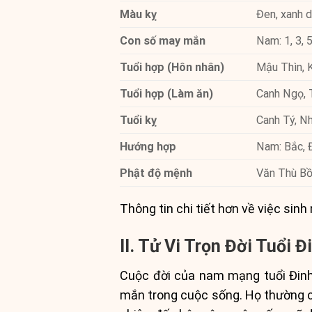
Màu kỵ
Đen, xanh 
Con số may mắn
Nam: 1, 3, 5,
Tuổi hợp (Hôn nhân)
Mậu Thìn, 
Tuổi hợp (Làm ăn)
Canh Ngọ, T
Tuổi kỵ
Canh Tý, Nh
Hướng hợp
Nam: Bắc, 
Phật độ mệnh
Văn Thù Bồ
Thông tin chi tiết hơn về việc si
II. Tử Vi Trọn Đời Tuổi
Cuộc đời của nam mạng tuổi Đinh
mắn trong cuộc sống. Họ thường có