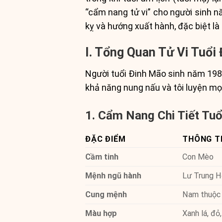
“cẩm nang tử vi” cho người sinh 
kỵ và hướng xuất hành, đặc biệt là 
I. Tổng Quan Tử Vi Tuổi
Người tuổi Đinh Mão sinh năm 1987
khả năng nung nấu và tôi luyện mọi 
1. Cẩm Nang Chi Tiết Tu
ĐẶC ĐIỂM
THÔNG T
Cầm tinh
Con Mèo
Mệnh ngũ hành
Lư Trung 
Cung mệnh
Nam thuộc 
Màu hợp
Xanh lá, đỏ