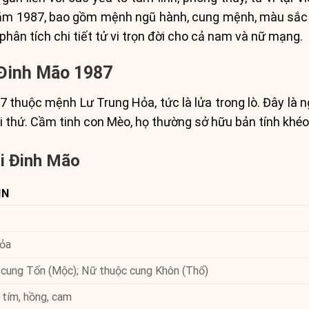
năm 1987, bao gồm mệnh ngũ hành, cung mệnh, màu sắc h
phân tích chi tiết tử vi trọn đời cho cả nam và nữ mạng.
 Đinh Mão 1987
 thuộc mệnh Lư Trung Hỏa, tức là lửa trong lò. Đây là 
thứ. Cầm tinh con Mèo, họ thường sở hữu bản tính khéo lé
ổi Đinh Mão
IN
Hỏa
cung Tốn (Mộc); Nữ thuộc cung Khôn (Thổ)
, tím, hồng, cam