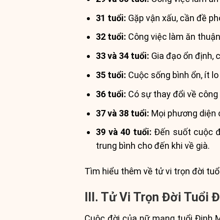
31 tuổi:
Gặp vận xấu, cần đề ph
32 tuổi:
Công việc làm ăn thuận lợ
33 và 34 tuổi:
Gia đạo ổn định, c
35 tuổi:
Cuộc sống bình ổn, ít lo
36 tuổi:
Có sự thay đổi về công 
37 và 38 tuổi:
Mọi phương diện c
39 và 40 tuổi:
Đến suốt cuộc đờ
trung bình cho đến khi về già.
Tìm hiểu thêm về tử vi trọn đời tu
III. Tử Vi Trọn Đời Tuổ
Cuộc đời của nữ mạng tuổi Đinh Mã