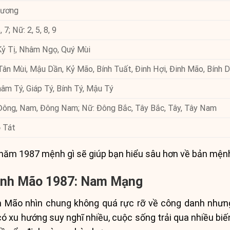
dương
 7; Nữ: 2, 5, 8, 9
Kỷ Tị, Nhâm Ngọ, Quý Mùi
ân Mùi, Mậu Dần, Kỷ Mão, Bính Tuất, Đinh Hợi, Đinh Mão, Bính D
âm Tý, Giáp Tý, Bính Tý, Mậu Tý
Đông, Nam, Đông Nam; Nữ: Đông Bắc, Tây Bắc, Tây, Tây Nam
 Tát
nh năm 1987 mệnh gì sẽ giúp bạn hiểu sâu hơn về bản mện
 Đinh Mão 1987: Nam Mạng
 Mão nhìn chung không quá rực rỡ về công danh nhưn
 xu hướng suy nghĩ nhiều, cuộc sống trải qua nhiều biến