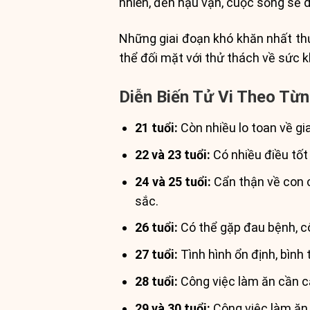
nhiên, đến hậu vận, cuộc sống sẽ 
Những giai đoạn khó khăn nhất thườ
thể đối mặt với thử thách về sức k
Diễn Biến Tử Vi Theo Từ
21 tuổi:
Còn nhiều lo toan về gi
22 và 23 tuổi:
Có nhiều điều tốt 
24 và 25 tuổi:
Cẩn thận về con cá
sắc.
26 tuổi:
Có thể gặp đau bệnh, cô
27 tuổi:
Tình hình ổn định, bình
28 tuổi:
Công việc làm ăn cần c
29 và 30 tuổi:
Công việc làm ăn 