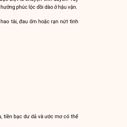
 hưởng phúc lộc dồi dào ở hậu vận.
 hao tài, đau ốm hoặc rạn nứt tình
u, tiền bạc dư dả và ước mơ có thể