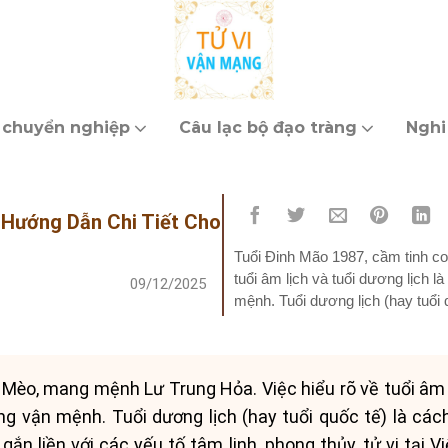
 chuyển nghiệp
Câu lạc bộ đạo tràng
Nghi
 Hướng Dẫn Chi Tiết Cho
Tuổi Đinh Mão 1987, cầm tinh c
tuổi âm lịch và tuổi dương lịch 
09/12/2025
mệnh. Tuổi dương lịch (hay tuổi q
trong khi tuổi...
Mèo, mang mệnh Lư Trung Hỏa. Việc hiểu rõ về tuổi âm l
g vận mệnh. Tuổi dương lịch (hay tuổi quốc tế) là cách 
i gắn liền với các yếu tố tâm linh, phong thủy, tử vi tại 