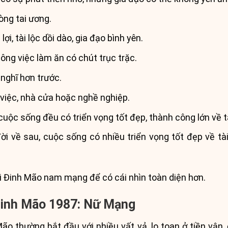
òng tai ương.
i, tài lộc dồi dào, gia đạo bình yên.
ông việc làm ăn có chút trục trặc.
 nghĩ hơn trước.
việc, nhà cửa hoặc nghề nghiệp.
uộc sống đều có triển vọng tốt đẹp, thành công lớn về tà
i về sau, cuộc sống có nhiều triển vọng tốt đẹp về tài
ổi Đinh Mão nam mạng để có cái nhìn toàn diện hơn.
i Đinh Mão 1987: Nữ Mạng
o thường bắt đầu với nhiều vất vả, lo toan ở tiền vận, 