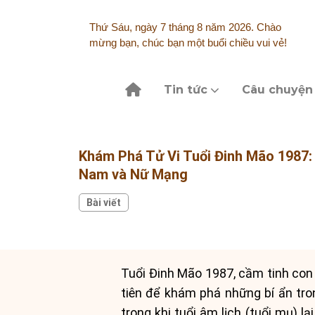
Skip
to
Thứ Sáu, ngày 7 tháng 8 năm 2026. Chào
content
mừng bạn, chúc bạn một buổi chiều vui vẻ!
Tin tức
Câu chuyện
Khám Phá Tử Vi Tuổi Đinh Mão 1987:
Nam và Nữ Mạng
Bài viết
Tuổi Đinh Mão 1987, cầm tinh con 
tiên để khám phá những bí ẩn tron
trong khi tuổi âm lịch (tuổi mụ) lạ