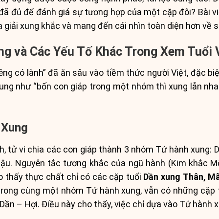
ã đủ để đánh giá sự tương hợp của một cặp đôi? Bài viế
a giải xung khắc và mang đến cái nhìn toàn diện hơn về 
ung và Các Yếu Tố Khác Trong Xem Tuổi
êng có lành” đã ăn sâu vào tiềm thức người Việt, đặc bi
ung như “bốn con giáp trong một nhóm thì xung lẫn nha
 Xung
, tử vi chia các con giáp thành 3 nhóm Tứ hành xung: 
ậu. Nguyên tắc tương khắc của ngũ hành (Kim khắc M
 thấy thực chất chỉ có các cặp tuổi
Dần xung Thân, Mã
ả trong cùng một nhóm Tứ hành xung, vẫn có những cặp t
Dần – Hợi. Điều này cho thấy, việc chỉ dựa vào Tứ hành x