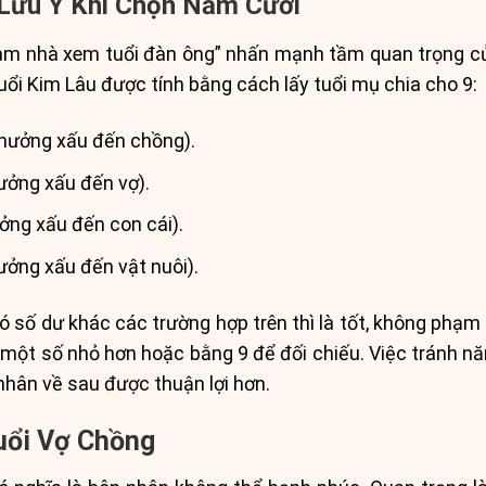
 Lưu Ý Khi Chọn Năm Cưới
làm nhà xem tuổi đàn ông” nhấn mạnh tầm quan trọng của 
uổi Kim Lâu được tính bằng cách lấy tuổi mụ chia cho 9:
hưởng xấu đến chồng).
ởng xấu đến vợ).
ng xấu đến con cái).
ởng xấu đến vật nuôi).
ó số dư khác các trường hợp trên thì là tốt, không phạm 
a một số nhỏ hơn hoặc bằng 9 để đối chiếu. Việc tránh 
nhân về sau được thuận lợi hơn.
Tuổi Vợ Chồng