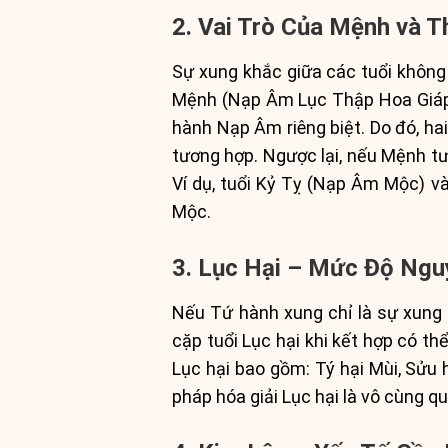
2. Vai Trò Của Mệnh và T
Sự xung khắc giữa các tuổi không 
Mệnh (Nạp Âm Lục Thập Hoa Giáp)
hành Nạp Âm riêng biệt. Do đó, ha
tương hợp. Ngược lại, nếu Mệnh tư
Ví dụ, tuổi Kỷ Tỵ (Nạp Âm Mộc) v
Mộc.
3. Lục Hại – Mức Độ Ng
Nếu Tứ hành xung chỉ là sự xung 
cặp tuổi Lục hại khi kết hợp có thể
Lục hại bao gồm: Tý hại Mùi, Sửu 
pháp hóa giải Lục hại là vô cùng q