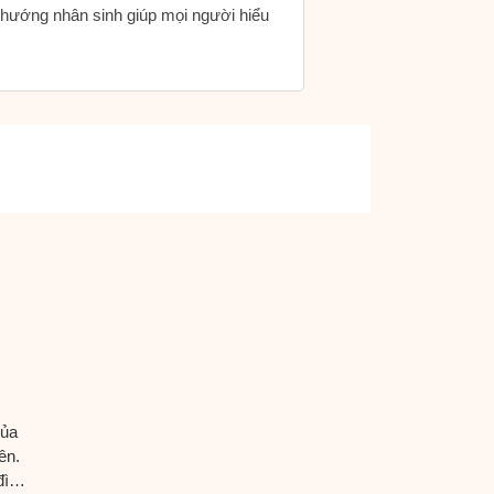
h hướng nhân sinh giúp mọi người hiểu
của
ên.
đình