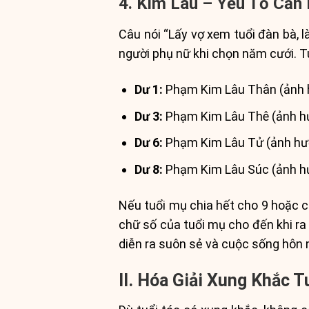
4. Kim Lâu – Yếu Tố Cần
Câu nói “Lấy vợ xem tuổi đàn bà, 
người phụ nữ khi chọn năm cưới. T
Dư 1:
Phạm Kim Lâu Thân (ảnh 
Dư 3:
Phạm Kim Lâu Thê (ảnh hư
Dư 6:
Phạm Kim Lâu Tử (ảnh hưở
Dư 8:
Phạm Kim Lâu Súc (ảnh hư
Nếu tuổi mụ chia hết cho 9 hoặc c
chữ số của tuổi mụ cho đến khi r
diễn ra suôn sẻ và cuộc sống hôn 
II. Hóa Giải Xung Khắc 