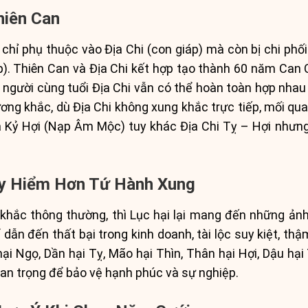
hiên Can
chỉ phụ thuộc vào Địa Chi (con giáp) mà còn bị chi ph
. Thiên Can và Địa Chi kết hợp tạo thành 60 năm Can
i người cùng tuổi Địa Chi vẫn có thể hoàn toàn hợp nh
ơng khắc, dù Địa Chi không xung khắc trực tiếp, mối quan
à Kỷ Hợi (Nạp Âm Mộc) tuy khác Địa Chi Tỵ – Hợi nhưng
uy Hiểm Hơn Tứ Hành Xung
khắc thông thường, thì Lục hại lại mang đến những ản
 dẫn đến thất bại trong kinh doanh, tài lộc suy kiệt, thậ
hại Ngọ, Dần hại Tỵ, Mão hại Thìn, Thân hại Hợi, Dậu hại
uan trọng để bảo vệ hạnh phúc và sự nghiệp.