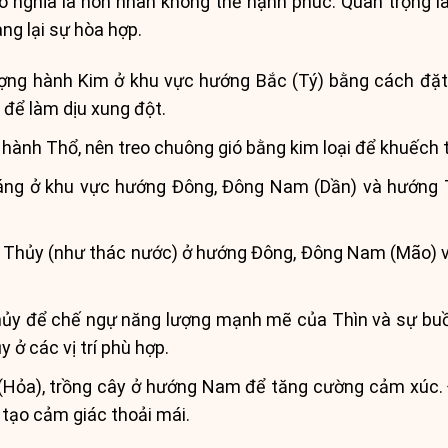
có nghĩa là hôn nhân không thể hạnh phúc. Quan trọng l
g lại sự hòa hợp.
ng hành Kim ở khu vực hướng Bắc (Tý) bằng cách đặt
để làm dịu xung đột.
 hành Thổ, nên treo chuông gió bằng kim loại để khuếch
ng ở khu vực hướng Đông, Đông Nam (Dần) và hướng T
 Thủy (như thác nước) ở hướng Đông, Đông Nam (Mão) và
ủy để chế ngự năng lượng mạnh mẽ của Thìn và sự buồ
ở các vị trí phù hợp.
 (Hỏa), trồng cây ở hướng Nam để tăng cường cảm xúc. Đ
tạo cảm giác thoải mái.