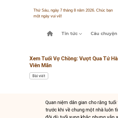
Skip
to
Thứ Sáu, ngày 7 tháng 8 năm 2026. Chúc bạn
content
một ngày vui vẻ!
Tin tức
Câu chuyện
Xem Tuổi Vợ Chồng: Vượt Qua Tứ H
Viên Mãn
Bài viết
Quan niệm dân gian cho rằng tuổi 
trước khi về chung một nhà luôn t
đôi dù tuổi xung khắc nhưng vẫn x