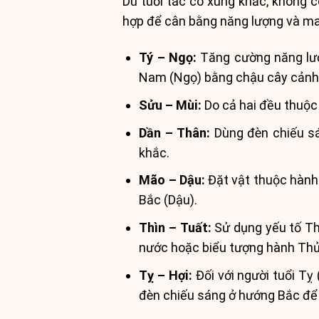
Dù tuổi tác có xung khắc, không 
hợp để cân bằng năng lượng và man
Tý – Ngọ:
Tăng cường năng lượ
Nam (Ngọ) bằng chậu cây cảnh 
Sửu – Mùi:
Do cả hai đều thuộc
Dần – Thân:
Dùng đèn chiếu sá
khắc.
Mão – Dậu:
Đặt vật thuộc hành
Bắc (Dậu).
Thìn – Tuất:
Sử dụng yếu tố Th
nước hoặc biểu tượng hành Thủy 
Tỵ – Hợi:
Đối với người tuổi Tỵ
đèn chiếu sáng ở hướng Bắc để 