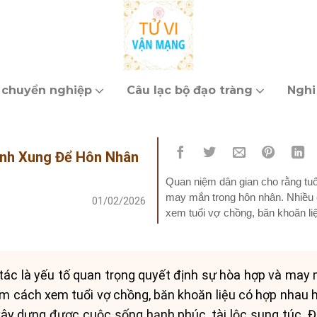
 chuyển nghiệp
Câu lạc bộ đạo tràng
Nghi
ành Xung Để Hôn Nhân
Quan niệm dân gian cho rằng tuổi
may mắn trong hôn nhân. Nhiều c
01/02/2026
xem tuổi vợ chồng, băn khoăn l
đôi dù...
tác là yếu tố quan trọng quyết định sự hòa hợp và may
ìm cách xem tuổi vợ chồng, băn khoăn liệu có hợp nhau
ây dựng được cuộc sống hạnh phúc, tài lộc sung túc. Điều