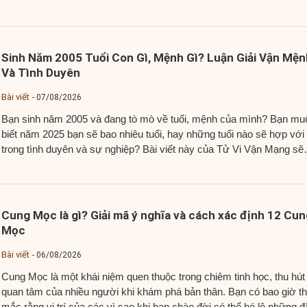
sum vầy, cùng nhau gìn giữ và...
Sinh Năm 2005 Tuổi Con Gì, Mệnh Gì? Luận Giải Vận Mện
Và Tình Duyên
Bài viết
07/08/2026
Bạn sinh năm 2005 và đang tò mò về tuổi, mệnh của mình? Bạn mu
biết năm 2025 bạn sẽ bao nhiêu tuổi, hay những tuổi nào sẽ hợp với
trong tình duyên và sự nghiệp? Bài viết này của Tử Vi Vận Mạng sẽ
cung cấp cái nhìn chi tiết và đáng tin...
Cung Mọc là gì? Giải mã ý nghĩa và cách xác định 12 Cun
Mọc
Bài viết
06/08/2026
Cung Mọc là một khái niệm quen thuộc trong chiêm tinh học, thu hút
quan tâm của nhiều người khi khám phá bản thân. Bạn có bao giờ t
mắc rằng vị trí của các vì sao khi bạn chào đời có thể hé lộ những đ