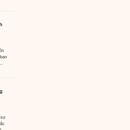
h
ốn
 bạn
g
 sự
hắc
ặc