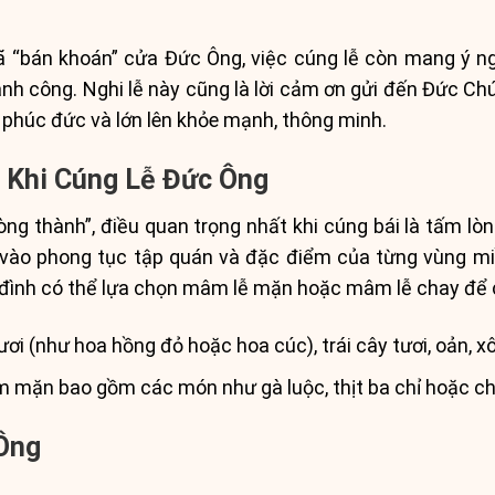
đã “bán khoán” cửa Đức Ông, việc cúng lễ còn mang ý 
hành công. Nghi lễ này cũng là lời cảm ơn gửi đến Đức C
 phúc đức và lớn lên khỏe mạnh, thông minh.
ị Khi Cúng Lễ Đức Ông
òng thành”, điều quan trọng nhất khi cúng bái là tấm lò
vào phong tục tập quán và đặc điểm của từng vùng miề
 đình có thể lựa chọn mâm lễ mặn hoặc mâm lễ chay để
i (như hoa hồng đỏ hoặc hoa cúc), trái cây tươi, oản, xôi,
ặn bao gồm các món như gà luộc, thịt ba chỉ hoặc chân g
Ông