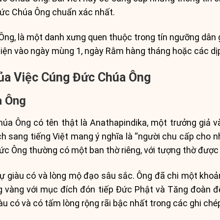
Đức Chúa Ông chuẩn xác nhất.
Ông, là một danh xưng quen thuộc trong tín ngưỡng dân g
ện vào ngày mùng 1, ngày Rằm hàng tháng hoặc các dịp 
ủa Việc Cúng Đức Chúa Ông
a Ông
úa Ông có tên thật là Anathapindika, một trưởng giả v
ịch sang tiếng Việt mang ý nghĩa là “người chu cấp cho 
ức Ông thường có một ban thờ riêng, với tượng thờ được b
sự giàu có và lòng mộ đạo sâu sắc. Ông đã chi một khoả
g vàng với mục đích đón tiếp Đức Phật và Tăng đoàn đ
àu có và có tấm lòng rộng rãi bậc nhất trong các ghi ch