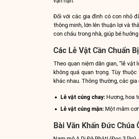
vận hạn.
Đối với các gia đình có con nhỏ 
thông minh, lớn lên thuận lợi và t
con cháu trong nhà, giúp bé hưởng
Các Lễ Vật Cần Chuẩn B
Theo quan niệm dân gian, “lễ vật l
không quá quan trọng. Tùy thuộc 
khác nhau. Thông thường, các gia
Lễ vật cúng chay:
Hương, hoa tươ
Lễ vật cúng mặn:
Một mâm cơm m
Bài Văn Khấn Đức Chúa 
Nam mô A Di Đà Phật! (Đọc 3 lần)