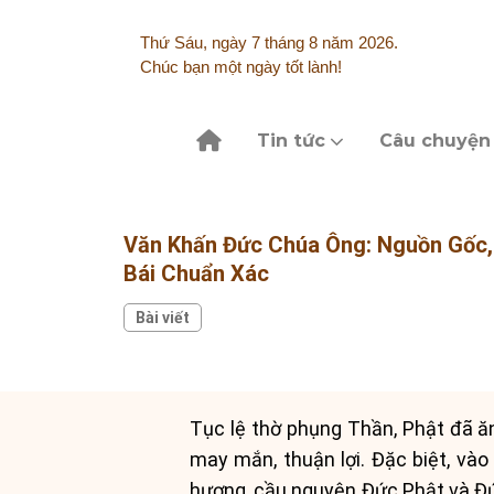
Skip
to
Thứ Sáu, ngày 7 tháng 8 năm 2026.
content
Chúc bạn một ngày tốt lành!
Tin tức
Câu chuyện
Văn Khấn Đức Chúa Ông: Nguồn Gốc,
Bái Chuẩn Xác
Bài viết
Tục lệ thờ phụng Thần, Phật đã ă
may mắn, thuận lợi. Đặc biệt, vào
hương, cầu nguyện Đức Phật và Đức