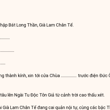
Thập Bát Long Thần, Già Lam Chân Tể.
 ……….
……………….
…….
òng thành kính, xin tới cửa Chùa ……………. trước điện Đức Ô
âu lên Ngài Tu Độc Tôn Giả từ cảnh trời cao thấu xét.
ài Già Lam Chân Tể đang cai quản nội tự, cùng các bậc