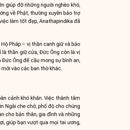
yên giúp đỡ những người nghèo khó,
ướng về Phật, thường xuyên bảo trợ
 việc làm tốt đẹp, Anathapindika đã
 Hộ Pháp – vị thần canh giữ và bảo
 là thần giữ cửa, Đức Ông còn là vị
ửa Đức Ông để cầu mong sự bình an,
ó mới vào các ban thờ khác.
hoàn cảnh khó khăn. Việc thành tâm
xin Ngài che chở, phổ độ cho chúng
an cho bản thân, gia đình và những
i, giúp bạn vượt qua mọi tai ương,