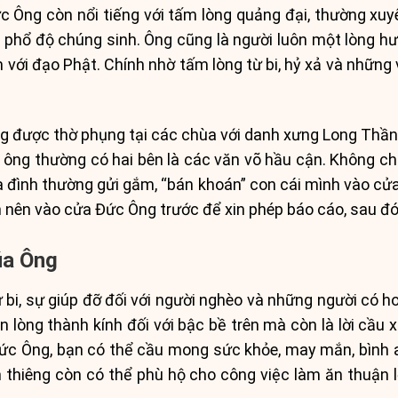
c Ông còn nổi tiếng với tấm lòng quảng đại, thường xu
, phổ độ chúng sinh. Ông cũng là người luôn một lòng h
h với đạo Phật. Chính nhờ tấm lòng từ bi, hỷ xả và những
g được thờ phụng tại các chùa với danh xưng Long Thần
 ông thường có hai bên là các văn võ hầu cận. Không chỉ
gia đình thường gửi gắm, “bán khoán” con cái mình vào c
n nên vào cửa Đức Ông trước để xin phép báo cáo, sau đ
úa Ông
 bi, sự giúp đỡ đối với người nghèo và những người có 
n lòng thành kính đối với bậc bề trên mà còn là lời cầu 
Đức Ông, bạn có thể cầu mong sức khỏe, may mắn, bình 
 thiêng còn có thể phù hộ cho công việc làm ăn thuận lợ