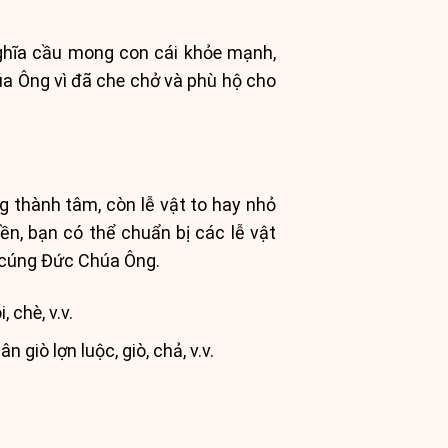
nghĩa cầu mong con cái khỏe mạnh,
húa Ông vì đã che chở và phù hộ cho
ng thành tâm, còn lễ vật to hay nhỏ
n, bạn có thể chuẩn bị các lễ vật
 cúng Đức Chúa Ông.
 chè, v.v.
iò lợn luộc, giò, chả, v.v.