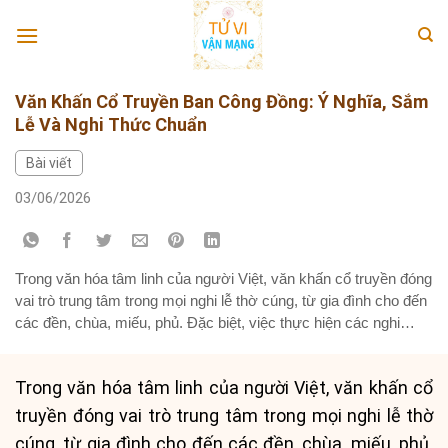
Skip
to
content
Văn Khấn Cổ Truyền Ban Công Đồng: Ý Nghĩa, Sắm
Lễ Và Nghi Thức Chuẩn
Bài viết
03/06/2026
Trong văn hóa tâm linh của người Việt, văn khấn cổ truyền đóng
vai trò trung tâm trong mọi nghi lễ thờ cúng, từ gia đình cho đến
các đền, chùa, miếu, phủ. Đặc biệt, việc thực hiện các nghi
thức và đọc văn khấn ban Công đồng tại các địa điểm thờ tự
linh...
Trong văn hóa tâm linh của người Việt, văn khấn cổ
truyền đóng vai trò trung tâm trong mọi nghi lễ thờ
cúng, từ gia đình cho đến các đền, chùa, miếu, phủ.