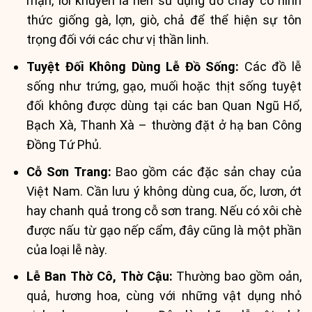
mặn, lời khuyên là nên sử dụng đồ chay có hình
thức giống gà, lợn, giò, chả để thể hiện sự tôn
trọng đối với các chư vị thần linh.
Tuyệt Đối Không Dùng Lễ Đồ Sống:
Các đồ lễ
sống như trứng, gạo, muối hoặc thịt sống tuyệt
đối không được dùng tại các ban Quan Ngũ Hổ,
Bạch Xà, Thanh Xà – thường đặt ở hạ ban Công
Đồng Tứ Phủ.
Cỗ Sơn Trang:
Bao gồm các đặc sản chay của
Việt Nam. Cần lưu ý không dùng cua, ốc, lươn, ớt
hay chanh quả trong cỗ sơn trang. Nếu có xôi chè
được nấu từ gạo nếp cẩm, đây cũng là một phần
của loại lễ này.
Lễ Ban Thờ Cô, Thờ Cậu:
Thường bao gồm oản,
quả, hương hoa, cùng với những vật dụng nhỏ