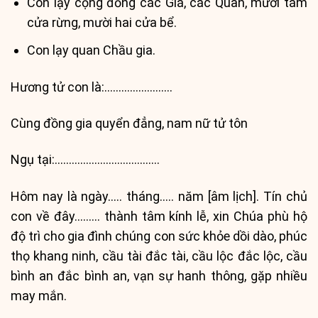
Con lạy cộng đồng các Giá, các Quan, mười tám
cửa rừng, mười hai cửa bể.
Con lạy quan Chầu gia.
Hương tử con là:……………………
Cùng đồng gia quyển đẳng, nam nữ tử tôn
Ngụ tại:……………………………….
Hôm nay là ngày….. tháng….. năm [âm lịch]. Tín chủ
con về đây……… thành tâm kính lễ, xin Chúa phù hộ
độ trì cho gia đình chúng con sức khỏe dồi dào, phúc
thọ khang ninh, cầu tài đắc tài, cầu lộc đắc lộc, cầu
bình an đắc bình an, vạn sự hanh thông, gặp nhiều
may mắn.