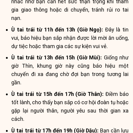
nhắc nhở bạn cần hết sức thận trọng khi tham
gia giao thông hoặc di chuyển, tránh rủi ro tai
nạn.
Ù tai trái từ 11h đến 13h (Giờ Ngọ):
Đây là tin
vui, báo hiệu bạn sắp nhận được lời mời ăn uống,
dự tiệc hoặc tham gia các sự kiện vui vẻ.
Ù tai trái từ 13h đến 15h (Giờ Mùi):
Giống như
giờ Thìn, khung giờ này cũng báo hiệu một
chuyến đi xa đang chờ đợi bạn trong tương lai
gần.
Ù tai trái từ 15h đến 17h (Giờ Thân):
Điềm báo
tốt lành, cho thấy bạn sắp có cơ hội đoàn tụ hoặc
gặp lại người thân, người yêu sau thời gian xa
cách.
Ù tai trái từ 17h đến 19h (Giờ Dậu):
Bạn cần lưu