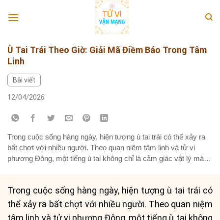
Skip
to
content
Ù Tai Trái Theo Giờ: Giải Mã Điềm Báo Trong Tâm
Linh
Bài viết
12/04/2026
Trong cuộc sống hàng ngày, hiện tượng ù tai trái có thể xảy ra
bất chợt với nhiều người. Theo quan niệm tâm linh và tử vi
phương Đông, một tiếng ù tai không chỉ là cảm giác vật lý mà
còn là điềm báo mang những ý nghĩa đặc biệt, tùy thuộc vào
thời...
Trong cuộc sống hàng ngày, hiện tượng ù tai trái có
thể xảy ra bất chợt với nhiều người. Theo quan niệm
tâm linh và tử vi phương Đông, một tiếng ù tai không