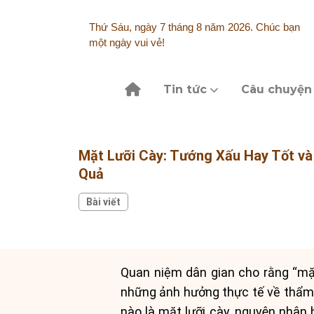
Skip
to
Thứ Sáu, ngày 7 tháng 8 năm 2026. Chúc bạn
content
một ngày vui vẻ!
Tin tức
Câu chuyện
Mặt Lưỡi Cày: Tướng Xấu Hay Tốt và
Quả
Bài viết
Quan niệm dân gian cho rằng “mặt
những ảnh hưởng thực tế về thẩm m
nào là mặt lưỡi cày, nguyên nhân 