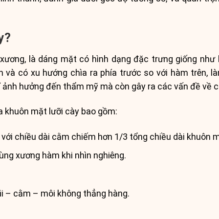
y?
 xương, là dáng mặt có hình dạng đặc trưng giống như l
n và có xu hướng chìa ra phía trước so với hàm trên, l
ỉ ảnh hưởng đến thẩm mỹ mà còn gây ra các vấn đề về c
 khuôn mặt lưỡi cày bao gồm:
 với chiều dài cằm chiếm hơn 1/3 tổng chiều dài khuôn m
ùng xương hàm khi nhìn nghiêng.
ũi – cằm – môi không thẳng hàng.