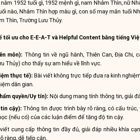
 năm 1952 tuổi gì, 1952 mệnh gì, nam Nhâm Thìn, nữ Nhâ
uổi nào, Nhâm Thìn hợp màu gì, con số may mắn tuổi N
âm Thìn, Trường Lưu Thủy.
ể tối ưu cho E-E-A-T và Helpful Content bằng tiếng Việ
yên môn):
Thông tin về ngũ hành, Thiên Can, Địa Chi, c
 Thủy) cho thấy sự am hiểu về lĩnh vực.
iệm thực tế):
Bài viết không trực tiếp đưa ra kinh nghiệ
hiệm dân gian.
hẩm quyền/Uy tín):
Nội dung mang tính thông tin, giải đ
tin cậy):
Thông tin được trình bày rõ ràng, có cấu trúc,
ọc (nếu có) của các luận điểm để tăng độ tin cậy.
viết cung cấp thông tin đầy đủ, giải đáp nhiều khía 
rõ ràng, dễ tiếp cận.