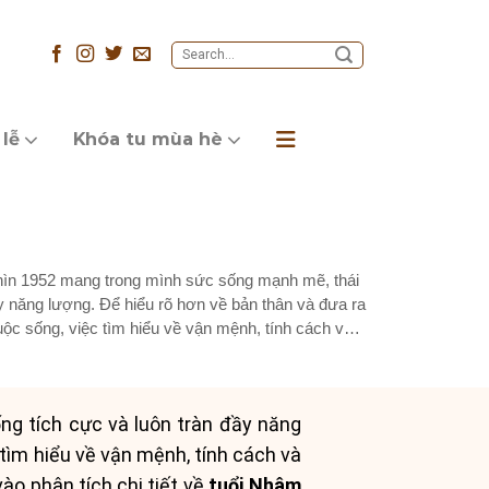
 lễ
Khóa tu mùa hè
n 1952 mang trong mình sức sống mạnh mẽ, thái
ầy năng lượng. Để hiểu rõ hơn về bản thân và đưa ra
ộc sống, việc tìm hiểu về vận mệnh, tính cách và
g tích cực và luôn tràn đầy năng
tìm hiểu về vận mệnh, tính cách và
vào phân tích chi tiết về
tuổi Nhâm