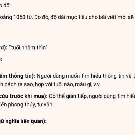
 dõi.
ảng 1050 từ. Do đó, độ dài mục tiêu cho bài viết mới s
d):
“tuổi nhâm thìn”
):
iếm thông tin):
Người dùng muốn tìm hiểu thông tin về 
h cách ra sao, hợp với tuổi nào, màu gì, v.v.
ứu trước khi mua):
Có thể gián tiếp, người dùng tìm hiể
đến phong thủy, tư vấn.
ữ nghĩa liên quan):