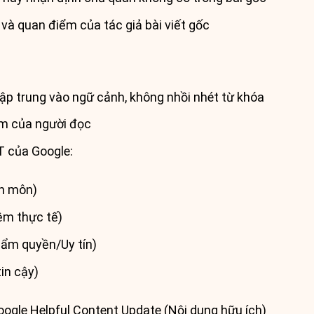
) và quan điểm của tác giả bài viết gốc
tập trung vào ngữ cảnh, không nhồi nhét từ khóa
ệm của người đọc
T của Google:
ên môn)
ệm thực tế)
hẩm quyền/Uy tín)
in cậy)
ogle Helpful Content Update (Nội dung hữu ích)