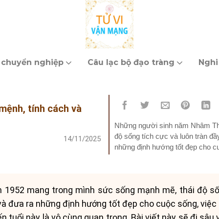
 chuyển nghiệp
Câu lạc bộ đạo tràng
Nghi
mệnh, tính cách và
Những người sinh năm Nhâm Thì
độ sống tích cực và luôn tràn đ
14/11/2025
những định hướng tốt đẹp cho cu
các yếu tố...
1952 mang trong mình sức sống mạnh mẽ, thái độ sốn
 và đưa ra những định hướng tốt đẹp cho cuộc sống, việc 
n tuổi này là vô cùng quan trọng. Bài viết này sẽ đi sâu 