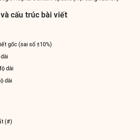
 và cấu trúc bài viết
iết gốc (sai số ±10%)
 dài
độ dài
ộ dài
t (#)