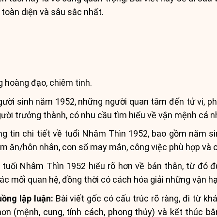
 toàn diện và sâu sắc nhất.
g hoàng đạo, chiêm tinh.
ười sinh năm 1952, những người quan tâm đến tử vi, pho
gười trưởng thành, có nhu cầu tìm hiểu về vận mệnh cá n
 tin chi tiết về tuổi Nhâm Thìn 1952, bao gồm năm si
làm ăn/hôn nhân, con số may mắn, công việc phù hợp và c
 tuổi Nhâm Thìn 1952 hiểu rõ hơn về bản thân, từ đó 
các mối quan hệ, đồng thời có cách hóa giải những vận
uồng lập luận:
Bài viết gốc có cấu trúc rõ ràng, đi từ k
hơn (mệnh, cung, tính cách, phong thủy) và kết thúc bằn