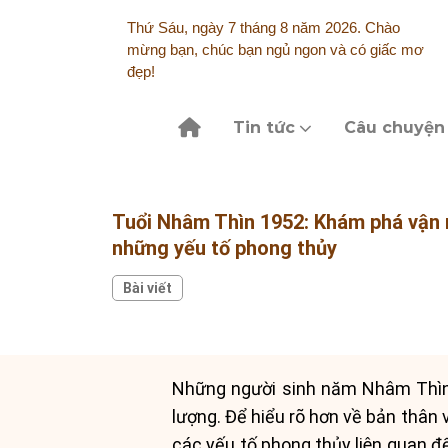
Skip
Thứ Sáu, ngày 7 tháng 8 năm 2026. Chào
to
mừng bạn, chúc bạn ngủ ngon và có giấc mơ
content
đẹp!
Tin tức
Câu chuyện
Tuổi Nhâm Thìn 1952: Khám phá vận 
những yếu tố phong thủy
Bài viết
Những người sinh năm Nhâm Thìn 
lượng. Để hiểu rõ hơn về bản thân
các yếu tố phong thủy liên quan đế