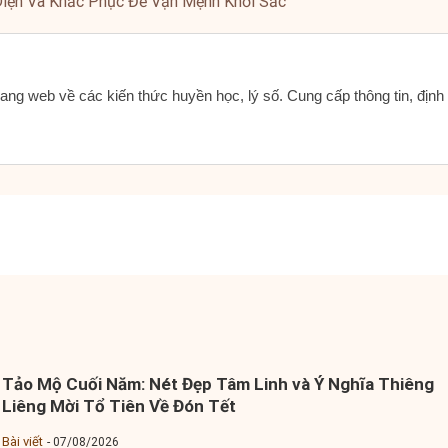
iện Và Khắc Phục Để Vận Mệnh Khởi Sắc
ang web về các kiến thức huyền học, lý số. Cung cấp thông tin, địn
Tảo Mộ Cuối Năm: Nét Đẹp Tâm Linh và Ý Nghĩa Thiêng
Liêng Mời Tổ Tiên Về Đón Tết
Bài viết
07/08/2026