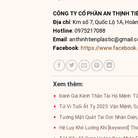
CÔNG TY CỔ PHẦN AN THỊNH TI
Địa chỉ
: Km số 7, Quốc Lộ 1A, Hoà
Hotline
: 0975217088
Email
:
anthinhtienplastic@gmail.
Facebook
:
https://www.faceboo
Xem thêm:
Đánh Giá Kênh Thần Tài Hộ Mệnh: T
Tử Vi Tuổi Ất Tỵ 2025: Vận Mệnh, S
Tướng Mặt Quắt Tai Dơi: Nhận Diện,
Hệ Lụy Khó Lường Khi [keyword] Th