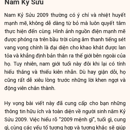
Nam Kỷ Sửu
Nam Kỷ Sửu 2009 thường có ý chí và nhiệt huyết
mạnh mẽ, không dễ dàng từ bỏ mà luôn quyết tâm
thực hiện đến cùng. Hình ảnh nguồn điện mạnh mẽ
được phóng ra trên bầu trời cùng âm thanh tiếng sét
vang vọng chính là đại diện cho khao khát được lan
tỏa và khẳng định bản thân ra thế giới bên ngoài của
họ. Tuy nhiên, nam giới tuổi này đôi khi lại có tính
hiếu thắng và thiếu kiên nhẫn. Dù hay giận dỗi, họ
cũng rất dễ xiêu lòng trước những lời khen ngợi và
động viên chân thành.
Hy vọng bài viết này đã cung cấp cho bạn những
thông tin hữu ích và toàn diện về người sinh năm Kỷ
Sửu 2009. Việc hiểu rõ “2009 mệnh gì”, tuổi gì, cung
gì, cùng các yếu tố tương hợp và tương khắc sẽ giúp