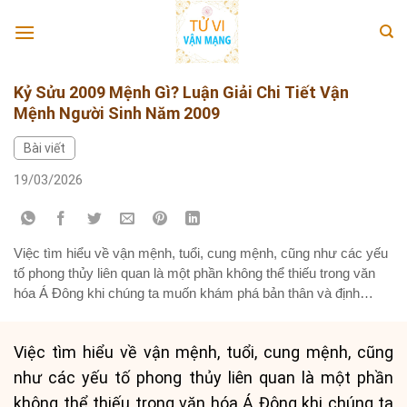
Skip
to
content
Kỷ Sửu 2009 Mệnh Gì? Luận Giải Chi Tiết Vận
Mệnh Người Sinh Năm 2009
Bài viết
19/03/2026
Việc tìm hiểu về vận mệnh, tuổi, cung mệnh, cũng như các yếu
tố phong thủy liên quan là một phần không thể thiếu trong văn
hóa Á Đông khi chúng ta muốn khám phá bản thân và định
hướng tương lai. Đối với những người sinh năm 2009, câu hỏi
“2009 mệnh gì?” luôn...
Việc tìm hiểu về vận mệnh, tuổi, cung mệnh, cũng
như các yếu tố phong thủy liên quan là một phần
không thể thiếu trong văn hóa Á Đông khi chúng ta