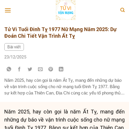
Skip
to
content
Tử Vi Tuổi Đinh Tỵ 1977 Nữ Mạng Năm 2025: Dự
Đoán Chi Tiết Vận Trình Ất Tỵ
Bài viết
23/12/2025
Năm 2025, hay còn gọi là năm Ất Tỵ, mang đến những dự báo
về vận trình cuộc sống cho nữ mạng tuổi Đinh Tỵ 1977. Bằng
sự kết hợp của Thiên Can, Địa Chi cùng các yếu tố phong thủy,
lá số tử vi sẽ giúp bạn có một cái nhìn tổng quát về...
Năm 2025, hay còn gọi là năm Ất Tỵ, mang đến
những dự báo về vận trình cuộc sống cho nữ mạng
tuổi Đinh Tỵ 1977. Bằng sự kết hợp của Thiên Can,