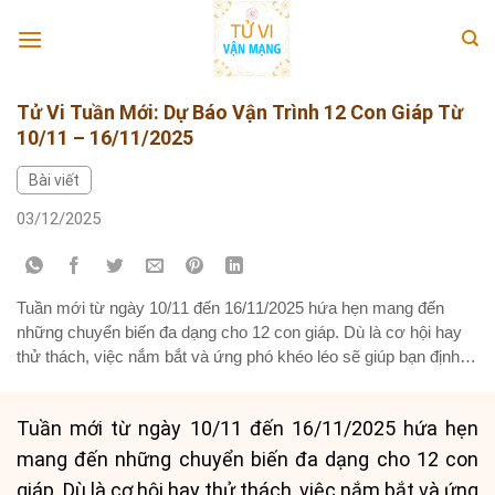
Skip
to
content
Tử Vi Tuần Mới: Dự Báo Vận Trình 12 Con Giáp Từ
10/11 – 16/11/2025
Bài viết
03/12/2025
Tuần mới từ ngày 10/11 đến 16/11/2025 hứa hẹn mang đến
những chuyển biến đa dạng cho 12 con giáp. Dù là cơ hội hay
thử thách, việc nắm bắt và ứng phó khéo léo sẽ giúp bạn định
hình một cuộc sống hài hòa và hiệu quả hơn. Bài viết này sẽ
cung cấp...
Tuần mới từ ngày 10/11 đến 16/11/2025 hứa hẹn
mang đến những chuyển biến đa dạng cho 12 con
giáp. Dù là cơ hội hay thử thách, việc nắm bắt và ứng