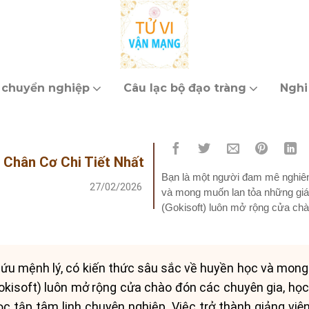
 chuyển nghiệp
Câu lạc bộ đạo tràng
Nghi
 Chân Cơ Chi Tiết Nhất
Bạn là một người đam mê nghiên
27/02/2026
và mong muốn lan tỏa những giá 
(Gokisoft) luôn mở rộng cửa chà
giảng viên để cùng...
u mệnh lý, có kiến thức sâu sắc về huyền học và mong 
isoft) luôn mở rộng cửa chào đón các chuyên gia, học 
c tập tâm linh chuyên nghiệp. Việc trở thành giảng viê