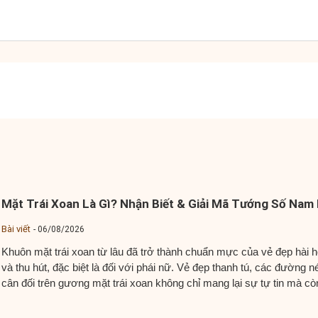
Mặt Trái Xoan Là Gì? Nhận Biết & Giải Mã Tướng Số Nam
Bài viết
06/08/2026
Khuôn mặt trái xoan từ lâu đã trở thành chuẩn mực của vẻ đẹp hài 
và thu hút, đặc biệt là đối với phái nữ. Vẻ đẹp thanh tú, các đường n
cân đối trên gương mặt trái xoan không chỉ mang lại sự tự tin mà cò
được cho là biểu tượng của...