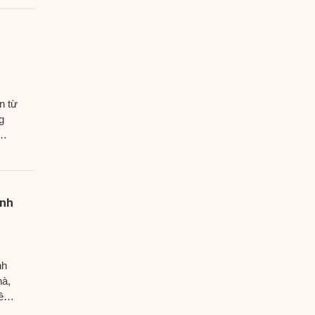
n từ
g
ình
nh
hà,
ều