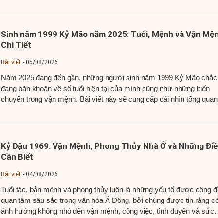
Sinh năm 1999 Kỷ Mão năm 2025: Tuổi, Mệnh và Vận Mệ
Chi Tiết
Bài viết
05/08/2026
Năm 2025 đang đến gần, những người sinh năm 1999 Kỷ Mão chắc
đang băn khoăn về số tuổi hiện tại của mình cũng như những biến
chuyển trong vận mệnh. Bài viết này sẽ cung cấp cái nhìn tổng quan
chi tiết về tuổi Kỷ Mão 1999 trong năm 2025, bao gồm...
Kỷ Dậu 1969: Vận Mệnh, Phong Thủy Nhà Ở và Những Đi
Cần Biết
Bài viết
04/08/2026
Tuổi tác, bản mệnh và phong thủy luôn là những yếu tố được cộng 
quan tâm sâu sắc trong văn hóa Á Đông, bởi chúng được tin rằng c
ảnh hưởng không nhỏ đến vận mệnh, công việc, tình duyên và sức