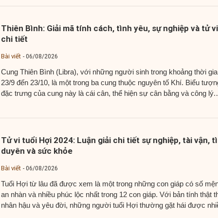
Thiên Bình: Giải mã tính cách, tình yêu, sự nghiệp và tử vi
chi tiết
Bài viết
06/08/2026
Cung Thiên Bình (Libra), với những người sinh trong khoảng thời gia
23/9 đến 23/10, là một trong ba cung thuộc nguyên tố Khí. Biểu tượn
đặc trưng của cung này là cái cân, thể hiện sự cân bằng và công lý.
Người thuộc cung Thiên Bình thường nổi bật với tính cách tích...
Tử vi tuổi Hợi 2024: Luận giải chi tiết sự nghiệp, tài vận, t
duyên và sức khỏe
Bài viết
06/08/2026
Tuổi Hợi từ lâu đã được xem là một trong những con giáp có số mệ
an nhàn và nhiều phúc lộc nhất trong 12 con giáp. Với bản tính thật t
nhân hậu và yêu đời, những người tuổi Hợi thường gặt hái được nhi
thành công trong cuộc sống và được mọi người...