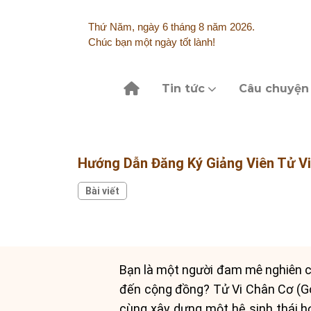
Skip
to
Thứ Năm, ngày 6 tháng 8 năm 2026.
content
Chúc bạn một ngày tốt lành!
Tin tức
Câu chuyện
Hướng Dẫn Đăng Ký Giảng Viên Tử Vi
Bài viết
Bạn là một người đam mê nghiên cứ
đến cộng đồng? Tử Vi Chân Cơ (Gok
cùng xây dựng một hệ sinh thái họ