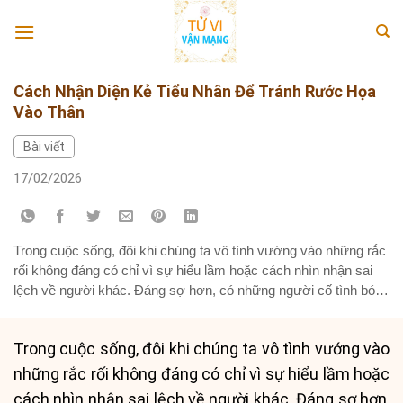
Skip
to
content
Cách Nhận Diện Kẻ Tiểu Nhân Để Tránh Rước Họa
Vào Thân
Bài viết
17/02/2026
Trong cuộc sống, đôi khi chúng ta vô tình vướng vào những rắc
rối không đáng có chỉ vì sự hiểu lầm hoặc cách nhìn nhận sai
lệch về người khác. Đáng sợ hơn, có những người cố tình bóp
méo sự thật, gây ra phiền toái cho chúng ta. Họ chính là những
kẻ...
Trong cuộc sống, đôi khi chúng ta vô tình vướng vào
những rắc rối không đáng có chỉ vì sự hiểu lầm hoặc
cách nhìn nhận sai lệch về người khác. Đáng sợ hơn,