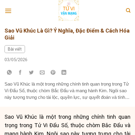
Skip
to
content
Sao Vũ Khúc Là Gì? Ý Nghĩa, Đặc Điểm & Cách Hóa
Giải
Bài viết
03/05/2026
Sao Vũ Khúc là một trong những chính tinh quan trọng trong Tử
Vi Đẩu Số, thuộc chòm Bắc Đẩu và mang hành Kim. Ngôi sao
này tượng trưng cho tài lộc, quyền lực, sự quyết đoán và tính
thực tế. Trong lá số tử vi, sao Vũ Khúc chủ về tiền bạc, kinh
doanh,...
Sao Vũ Khúc là một trong những chính tinh quan
trọng trong Tử Vi Đẩu Số, thuộc chòm Bắc Đẩu và
mang hành Kim. Ngôi sao này tượng trưng cho tài