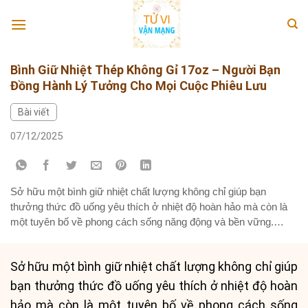
Skip
to
content
Bình Giữ Nhiệt Thép Không Gỉ 17oz – Người Bạn
Đồng Hành Lý Tưởng Cho Mọi Cuộc Phiêu Lưu
Bài viết
07/12/2025
Sở hữu một bình giữ nhiệt chất lượng không chỉ giúp bạn
thưởng thức đồ uống yêu thích ở nhiệt độ hoàn hảo mà còn là
một tuyên bố về phong cách sống năng động và bền vững.
Chiếc bình giữ nhiệt bằng thép không gỉ 17oz (500ml) này
không chỉ đáp ứng những tiêu...
Sở hữu một bình giữ nhiệt chất lượng không chỉ giúp
bạn thưởng thức đồ uống yêu thích ở nhiệt độ hoàn
hảo mà còn là một tuyên bố về phong cách sống