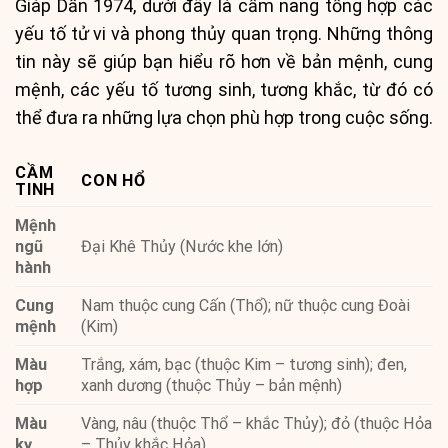
Giáp Dần 1974, dưới đây là cẩm nang tổng hợp các
yếu tố tử vi và phong thủy quan trọng. Những thông
tin này sẽ giúp bạn hiểu rõ hơn về bản mệnh, cung
mệnh, các yếu tố tương sinh, tương khắc, từ đó có
thể đưa ra những lựa chọn phù hợp trong cuộc sống.
CẦM
CON HỔ
TINH
Mệnh
ngũ
Đại Khê Thủy (Nước khe lớn)
hành
Cung
Nam thuộc cung Cấn (Thổ); nữ thuộc cung Đoài
mệnh
(Kim)
Màu
Trắng, xám, bạc (thuộc Kim – tương sinh); đen,
hợp
xanh dương (thuộc Thủy – bản mệnh)
Màu
Vàng, nâu (thuộc Thổ – khắc Thủy); đỏ (thuộc Hỏa
kỵ
– Thủy khắc Hỏa)