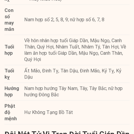
Con
số
Nam hợp số 2, 5, 8, 9; nữ hợp số 6, 7, 8
may
mắn
Về hôn nhân hợp tuổi Giáp Dần, Mậu Ngọ, Canh
Tuổi
Thân, Quý Hợi, Nhâm Tuất, Nhâm Tý, Tân Hợi; Về
hợp
làm ăn hợp tuổi Giáp Dần, Mậu Ngọ, Canh Thân,
Quý Hợi
Tuổi
Ất Mão, Đinh Tỵ, Tân Dậu, Đinh Mão, Kỷ Tỵ, Kỷ
kỵ
Dậu
Hướng
Nam hợp hướng Tây Nam, Tây, Tây Bắc; nữ hợp
hợp
hướng Đông Bắc
Phật
độ
Hư Không Tạng Bồ Tát
mệnh