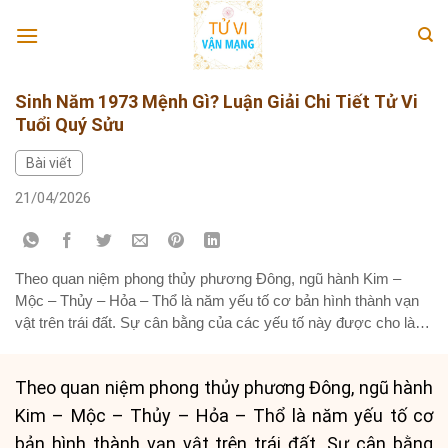
Skip
to
content
Sinh Năm 1973 Mệnh Gì? Luận Giải Chi Tiết Tử Vi
Tuổi Quý Sửu
Bài viết
21/04/2026
Theo quan niệm phong thủy phương Đông, ngũ hành Kim –
Mộc – Thủy – Hỏa – Thổ là năm yếu tố cơ bản hình thành vạn
vật trên trái đất. Sự cân bằng của các yếu tố này được cho là
mang lại may mắn, thuận lợi trong cuộc sống, công việc và
tình...
Theo quan niệm phong thủy phương Đông, ngũ hành
Kim – Mộc – Thủy – Hỏa – Thổ là năm yếu tố cơ
bản hình thành vạn vật trên trái đất. Sự cân bằng