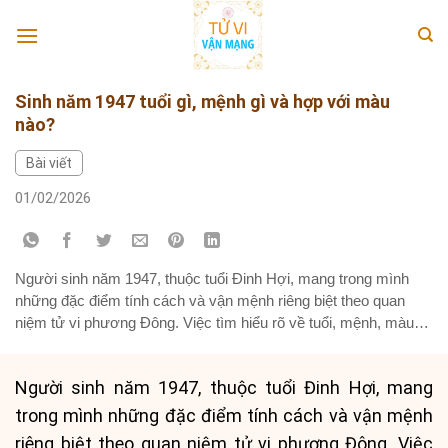
Skip
to
content
Sinh năm 1947 tuổi gì, mệnh gì và hợp với màu
nào?
Bài viết
01/02/2026
Người sinh năm 1947, thuộc tuổi Đinh Hợi, mang trong mình
những đặc điểm tính cách và vận mệnh riêng biệt theo quan
niệm tử vi phương Đông. Việc tìm hiểu rõ về tuổi, mệnh, màu
sắc hợp phong thủy và các mối quan hệ tuổi tác không chỉ giúp
mỗi người hiểu rõ bản...
Người sinh năm 1947, thuộc tuổi Đinh Hợi, mang
trong mình những đặc điểm tính cách và vận mệnh
riêng biệt theo quan niệm tử vi phương Đông. Việc