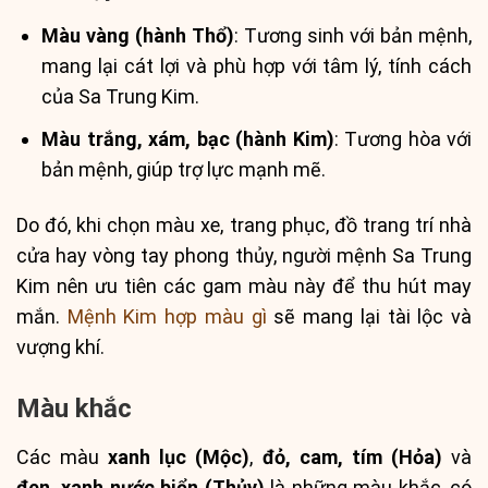
Màu vàng (hành Thổ)
: Tương sinh với bản mệnh,
mang lại cát lợi và phù hợp với tâm lý, tính cách
của Sa Trung Kim.
Màu trắng, xám, bạc (hành Kim)
: Tương hòa với
bản mệnh, giúp trợ lực mạnh mẽ.
Do đó, khi chọn màu xe, trang phục, đồ trang trí nhà
cửa hay vòng tay phong thủy, người mệnh Sa Trung
Kim nên ưu tiên các gam màu này để thu hút may
mắn.
Mệnh Kim hợp màu gì
sẽ mang lại tài lộc và
vượng khí.
Màu khắc
Các màu
xanh lục (Mộc)
,
đỏ, cam, tím (Hỏa)
và
đen, xanh nước biển (Thủy)
là những màu khắc, có