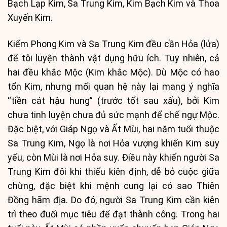
Bạch Lạp Kim, Sa Trung Kim, Kim Bạch Kim và Thoa
Xuyến Kim.
Kiếm Phong Kim và Sa Trung Kim đều cần Hỏa (lửa)
để tôi luyện thành vật dụng hữu ích. Tuy nhiên, cả
hai đều khắc Mộc (Kim khắc Mộc). Dù Mộc có hao
tổn Kim, nhưng mối quan hệ này lại mang ý nghĩa
“tiền cát hậu hung” (trước tốt sau xấu), bởi Kim
chưa tinh luyện chưa đủ sức mạnh để chế ngự Mộc.
Đặc biệt, với Giáp Ngọ và Ất Mùi, hai năm tuổi thuộc
Sa Trung Kim, Ngọ là nơi Hỏa vượng khiến Kim suy
yếu, còn Mùi là nơi Hỏa suy. Điều này khiến người Sa
Trung Kim đôi khi thiếu kiên định, dễ bỏ cuộc giữa
chừng, đặc biệt khi mệnh cung lại có sao Thiên
Đồng hãm địa. Do đó, người Sa Trung Kim cần kiên
trì theo đuổi mục tiêu để đạt thành công. Trong hai