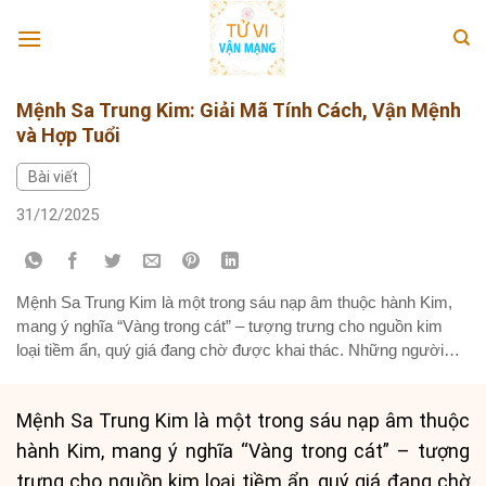
Skip
to
content
Mệnh Sa Trung Kim: Giải Mã Tính Cách, Vận Mệnh
và Hợp Tuổi
Bài viết
31/12/2025
Mệnh Sa Trung Kim là một trong sáu nạp âm thuộc hành Kim,
mang ý nghĩa “Vàng trong cát” – tượng trưng cho nguồn kim
loại tiềm ẩn, quý giá đang chờ được khai thác. Những người
thuộc mệnh này thường sống kín tiếng, có nguyên tắc và luôn
nỗ lực để đạt được mục...
Mệnh Sa Trung Kim là một trong sáu nạp âm thuộc
hành Kim, mang ý nghĩa “Vàng trong cát” – tượng
trưng cho nguồn kim loại tiềm ẩn, quý giá đang chờ