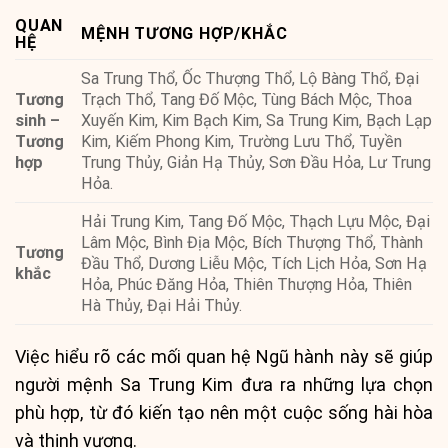
QUAN
MỆNH TƯƠNG HỢP/KHẮC
HỆ
Sa Trung Thổ, Ốc Thượng Thổ, Lộ Bàng Thổ, Đại
Tương
Trạch Thổ, Tang Đố Mộc, Tùng Bách Mộc, Thoa
sinh –
Xuyến Kim, Kim Bạch Kim, Sa Trung Kim, Bạch Lạp
Tương
Kim, Kiếm Phong Kim, Trường Lưu Thổ, Tuyền
hợp
Trung Thủy, Giản Hạ Thủy, Sơn Đầu Hỏa, Lư Trung
Hỏa.
Hải Trung Kim, Tang Đố Mộc, Thạch Lựu Mộc, Đại
Lâm Mộc, Bình Địa Mộc, Bích Thượng Thổ, Thành
Tương
Đầu Thổ, Dương Liễu Mộc, Tích Lịch Hỏa, Sơn Hạ
khắc
Hỏa, Phúc Đăng Hỏa, Thiên Thượng Hỏa, Thiên
Hà Thủy, Đại Hải Thủy.
Việc hiểu rõ các mối quan hệ Ngũ hành này sẽ giúp
người mệnh Sa Trung Kim đưa ra những lựa chọn
phù hợp, từ đó kiến tạo nên một cuộc sống hài hòa
và thịnh vượng.