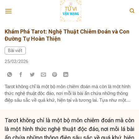
Skip
to
content
Khám Phá Tarot: Nghệ Thuật Chiêm Đoán và Con
Đường Tự Hoàn Thiện
Bài viết
25/02/2026
Tarot không chỉ là một bộ môn chiêm đoán mà còn là một hình
thức nghệ thuật độc đáo, nơi mỗi lá bài ẩn chứa những thông
điệp sâu sắc về quá khứ, hiện tại và tương lai. Tựa như một
bảo tàng nghệ thuật thu nhỏ, những bức tranh trên mỗi lá bài
đều...
Tarot không chỉ là một bộ môn chiêm đoán mà còn
là một hình thức nghệ thuật độc đáo, nơi mỗi lá bài
ẩn chứa những thông điệp sâu sắc về quá khứ, hiện