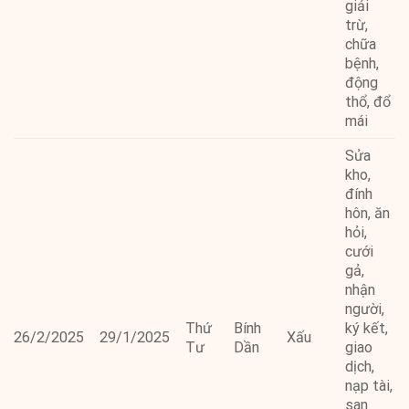
giải
trừ,
chữa
bệnh,
động
thổ, đổ
mái
Sửa
kho,
đính
hôn, ăn
hỏi,
cưới
gả,
nhận
người,
Thứ
Bính
ký kết,
26/2/2025
29/1/2025
Xấu
Tư
Dần
giao
dịch,
nạp tài,
san