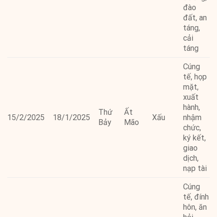
đào
đất, an
táng,
cải
táng
Cúng
tế, họp
mặt,
xuất
hành,
Thứ
Ất
15/2/2025
18/1/2025
Xấu
nhậm
Bảy
Mão
chức,
ký kết,
giao
dịch,
nạp tài
Cúng
tế, đính
hôn, ăn