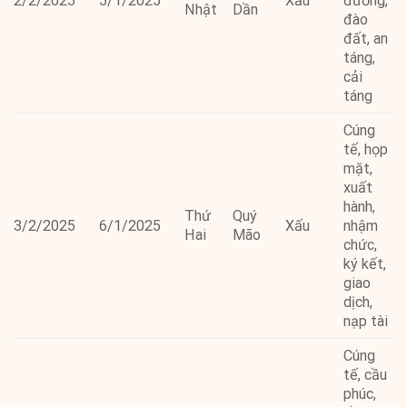
2/2/2025
5/1/2025
Xấu
đường,
Nhật
Dần
đào
đất, an
táng,
cải
táng
Cúng
tế, họp
mặt,
xuất
hành,
Thứ
Quý
3/2/2025
6/1/2025
Xấu
nhậm
Hai
Mão
chức,
ký kết,
giao
dịch,
nạp tài
Cúng
tế, cầu
phúc,