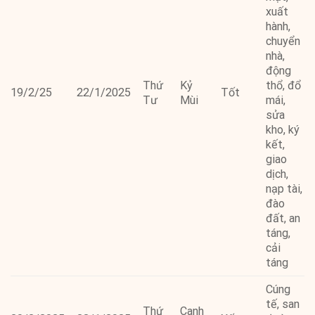
xuất
hành,
chuyển
nhà,
động
Thứ
Kỷ
thổ, đổ
19/2/25
22/1/2025
Tốt
Tư
Mùi
mái,
sửa
kho, ký
kết,
giao
dịch,
nạp tài,
đào
đất, an
táng,
cải
táng
Cúng
tế, san
Thứ
Canh