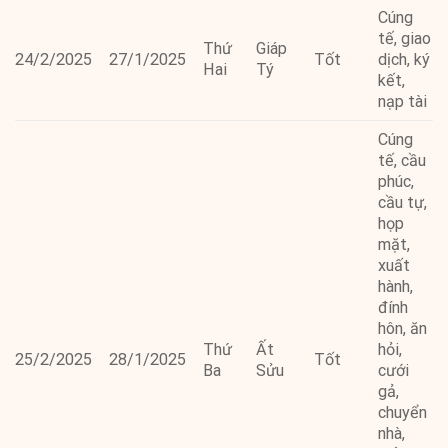
Cúng
tế, giao
Thứ
Giáp
24/2/2025
27/1/2025
Tốt
dịch, ký
Hai
Tý
kết,
nạp tài
Cúng
tế, cầu
phúc,
cầu tự,
họp
mặt,
xuất
hành,
đính
hôn, ăn
Thứ
Ất
hỏi,
25/2/2025
28/1/2025
Tốt
Ba
Sửu
cưới
gả,
chuyển
nhà,