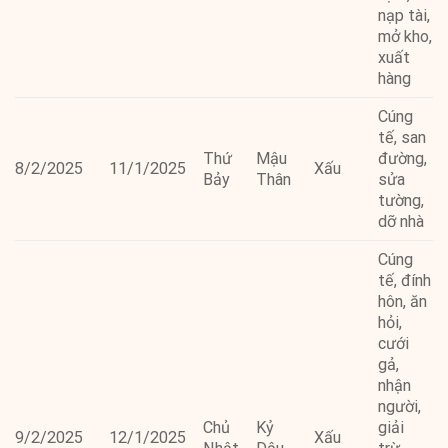
nạp tài,
mở kho,
xuất
hàng
Cúng
tế, san
Thứ
Mậu
đường,
8/2/2025
11/1/2025
Xấu
Bảy
Thân
sửa
tường,
dỡ nhà
Cúng
tế, đính
hôn, ăn
hỏi,
cưới
gả,
nhận
người,
Chủ
Kỷ
giải
9/2/2025
12/1/2025
Xấu