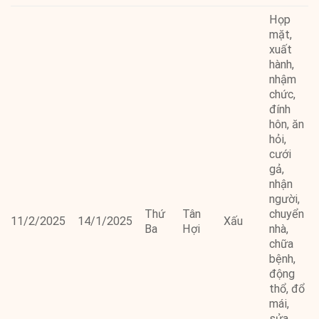
Họp
mặt,
xuất
hành,
nhậm
chức,
đính
hôn, ăn
hỏi,
cưới
gả,
nhận
người,
Thứ
Tân
chuyển
11/2/2025
14/1/2025
Xấu
Ba
Hợi
nhà,
chữa
bệnh,
động
thổ, đổ
mái,
sửa