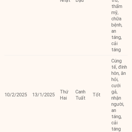
Nhật
Dậu
trừ,
thẩm
mỹ,
chữa
bệnh,
an
táng,
cải
táng
Cúng
tế, đính
hôn, ăn
hỏi,
cưới
Thứ
Canh
gả,
10/2/2025
13/1/2025
Tốt
Hai
Tuất
nhận
người,
an
táng,
cải
táng