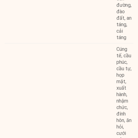
đường,
đào
đất, an
táng,
cải
táng
Cúng
tế, cầu
phúc,
cầu tự,
họp
mặt,
xuất
hành,
nhậm
chức,
đính
hôn, ăn
hỏi,
cưới