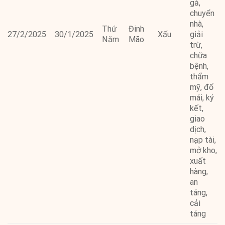
gả,
chuyển
nhà,
Thứ
Đinh
27/2/2025
30/1/2025
Xấu
giải
Năm
Mão
trừ,
chữa
bệnh,
thẩm
mỹ, đổ
mái, ký
kết,
giao
dịch,
nạp tài,
mở kho,
xuất
hàng,
an
táng,
cải
táng