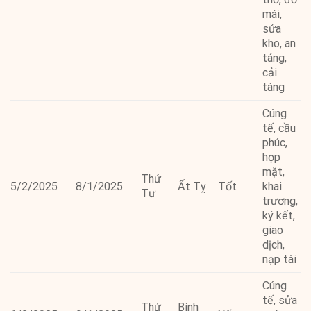
mái,
sửa
kho, an
táng,
cải
táng
Cúng
tế, cầu
phúc,
họp
mặt,
Thứ
5/2/2025
8/1/2025
Ất Tỵ
Tốt
khai
Tư
trương,
ký kết,
giao
dịch,
nạp tài
Cúng
tế, sửa
Thứ
Bính