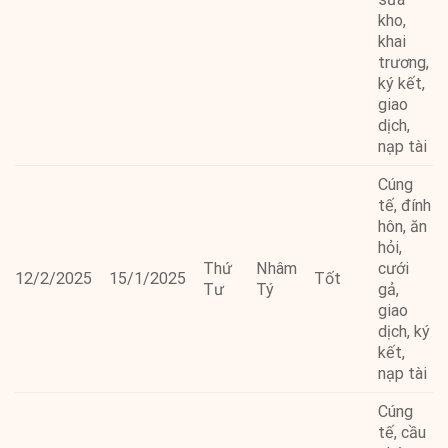
kho,
khai
trương,
ký kết,
giao
dịch,
nạp tài
Cúng
tế, đính
hôn, ăn
hỏi,
Thứ
Nhâm
cưới
12/2/2025
15/1/2025
Tốt
Tư
Tý
gả,
giao
dịch, ký
kết,
nạp tài
Cúng
tế, cầu