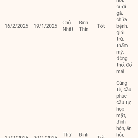
hỏi,
cưới
gả,
chữa
Chủ
Bính
16/2/2025
19/1/2025
Tốt
bệnh,
Nhật
Thìn
giải
trừ,
thẩm
mỹ,
động
thổ, đổ
mái
Cúng
tế, cầu
phúc,
cầu tự,
họp
mặt,
đính
hôn, ăn
Thứ
Đinh
hỏi,
17/2/2025
20/1/2025
Tốt