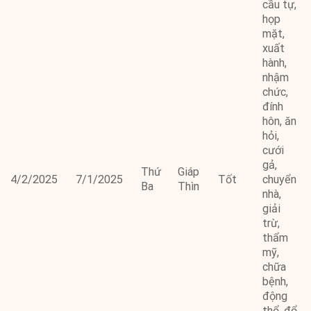
cầu tự,
họp
mặt,
xuất
hành,
nhậm
chức,
đính
hôn, ăn
hỏi,
cưới
gả,
Thứ
Giáp
4/2/2025
7/1/2025
Tốt
chuyển
Ba
Thìn
nhà,
giải
trừ,
thẩm
mỹ,
chữa
bệnh,
động
thổ, đổ