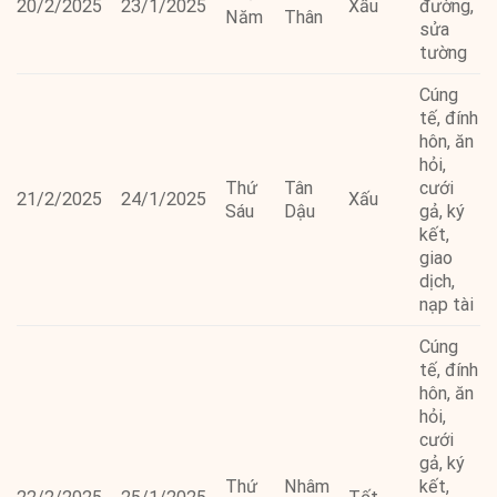
20/2/2025
23/1/2025
Xấu
đường,
Năm
Thân
sửa
tường
Cúng
tế, đính
hôn, ăn
hỏi,
Thứ
Tân
cưới
21/2/2025
24/1/2025
Xấu
Sáu
Dậu
gả, ký
kết,
giao
dịch,
nạp tài
Cúng
tế, đính
hôn, ăn
hỏi,
cưới
gả, ký
Thứ
Nhâm
kết,