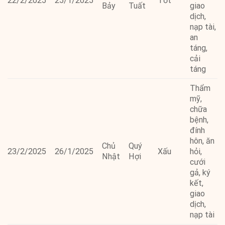
22/2/2025
25/1/2025
Tốt
Bảy
Tuất
giao
dịch,
nạp tài,
an
táng,
cải
táng
Thẩm
mỹ,
chữa
bệnh,
đính
hôn, ăn
Chủ
Quý
23/2/2025
26/1/2025
Xấu
hỏi,
Nhật
Hợi
cưới
gả, ký
kết,
giao
dịch,
nạp tài