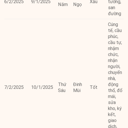
6/2/2025
9/1/2025
Xấu
tường,
Năm
Ngọ
san
đường
Cúng
tế, cầu
phúc,
cầu tự,
nhậm
chức,
nhận
người,
chuyển
nhà,
Thứ
Đinh
động
7/2/2025
10/1/2025
Tốt
Sáu
Mùi
thổ, đổ
mái,
sửa
kho, ký
kết,
giao
dịch,