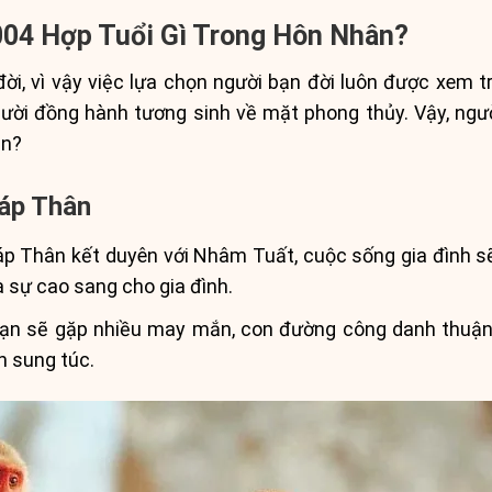
004 Hợp Tuổi Gì Trong Hôn Nhân?
ời, vì vậy việc lựa chọn người bạn đời luôn được xem 
ời đồng hành tương sinh về mặt phong thủy. Vậy, ngườ
ãn?
iáp Thân
Thân kết duyên với Nhâm Tuất, cuộc sống gia đình sẽ 
à sự cao sang cho gia đình.
bạn sẽ gặp nhiều may mắn, con đường công danh thuận 
nh sung túc.