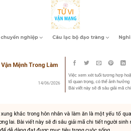
 chuyển nghiệp
Câu lạc bộ đạo tràng
Nghi
Mã Vận Mệnh Trong Làm
Việc xem xét tuổi tương hợp hoặ
tố quan trọng, có thể ảnh hưởng 
14/06/2026
Bài viết này sẽ đi sâu giải mã ch
đưa...
 xung khắc trong hôn nhân và làm ăn là một yếu tố qua
g lai. Bài viết này sẽ đi sâu giải mã chi tiết người sinh
 để dễ dàng đạt được mục tiêu trong cuộc sống.