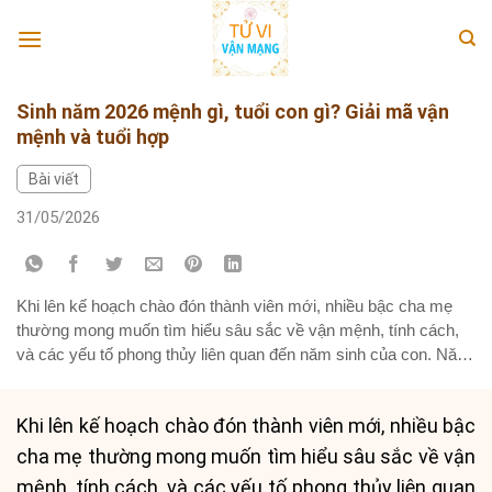
Skip
to
content
Sinh năm 2026 mệnh gì, tuổi con gì? Giải mã vận
mệnh và tuổi hợp
Bài viết
31/05/2026
Khi lên kế hoạch chào đón thành viên mới, nhiều bậc cha mẹ
thường mong muốn tìm hiểu sâu sắc về vận mệnh, tính cách,
và các yếu tố phong thủy liên quan đến năm sinh của con. Năm
2026, với những đặc trưng riêng biệt, hứa hẹn mang đến nhiều
điều thú vị cho...
Khi lên kế hoạch chào đón thành viên mới, nhiều bậc
cha mẹ thường mong muốn tìm hiểu sâu sắc về vận
mệnh, tính cách, và các yếu tố phong thủy liên quan