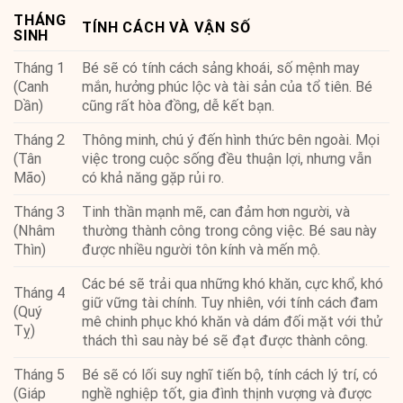
THÁNG
TÍNH CÁCH VÀ VẬN SỐ
SINH
Tháng 1
Bé sẽ có tính cách sảng khoái, số mệnh may
(Canh
mắn, hưởng phúc lộc và tài sản của tổ tiên. Bé
Dần)
cũng rất hòa đồng, dễ kết bạn.
Tháng 2
Thông minh, chú ý đến hình thức bên ngoài. Mọi
(Tân
việc trong cuộc sống đều thuận lợi, nhưng vẫn
Mão)
có khả năng gặp rủi ro.
Tháng 3
Tinh thần mạnh mẽ, can đảm hơn người, và
(Nhâm
thường thành công trong công việc. Bé sau này
Thìn)
được nhiều người tôn kính và mến mộ.
Các bé sẽ trải qua những khó khăn, cực khổ, khó
Tháng 4
giữ vững tài chính. Tuy nhiên, với tính cách đam
(Quý
mê chinh phục khó khăn và dám đối mặt với thử
Tỵ)
thách thì sau này bé sẽ đạt được thành công.
Tháng 5
Bé sẽ có lối suy nghĩ tiến bộ, tính cách lý trí, có
(Giáp
nghề nghiệp tốt, gia đình thịnh vượng và được