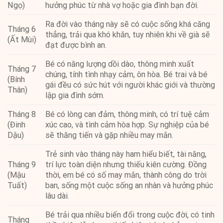
Ngọ)
hưởng phúc từ nhà vợ hoặc gia đình bạn đời.
Ra đời vào tháng này sẽ có cuộc sống khá căng
Tháng 6
thẳng, trải qua khó khăn, tuy nhiên khi về già sẽ
(Ất Mùi)
đạt được bình an.
Bé có năng lượng dồi dào, thông minh xuất
Tháng 7
chúng, tính tình nhạy cảm, ôn hòa. Bé trai và bé
(Bính
gái đều có sức hút với người khác giới và thường
Thân)
lập gia đình sớm.
Tháng 8
Bé có lòng can đảm, thông minh, có trí tuệ cảm
(Đinh
xúc cao, và tình cảm hòa hợp. Sự nghiệp của bé
Dậu)
sẽ thăng tiến và gặp nhiều may mắn.
Trẻ sinh vào tháng này ham hiểu biết, tài năng,
Tháng 9
trí lực toàn diện nhưng thiếu kiên cường. Đồng
(Mậu
thời, em bé có số may mắn, thành công do trời
Tuất)
ban, sống một cuộc sống an nhàn và hưởng phúc
lâu dài.
Bé trải qua nhiều biến đổi trong cuộc đời, có tinh
Tháng