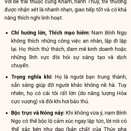
Với bé trai thuộc cung Khảm, hành Thủy, trẻ thường
được nhận xét là nhanh nhẹn, giao tiếp tốt và có khả
năng thích nghi linh hoạt.
Chí hướng lớn, Thích mạo hiểm:
Nam Bính Ngọ
không thích những công việc an nhàn, lặp đi lặp
lại. Họ thích thử thách, đam mê kinh doanh hoặc
những lĩnh vực đòi hỏi sự sáng tạo và dịch
chuyển.
Trọng nghĩa khí:
Họ là người bạn trung thành,
sẵn sàng giúp đỡ người khác không nề hà. Tuy
nhiên, họ có cái tôi rất lớn (do năng lượng Hỏa
cực vượng) và đôi khi hơi bảo thủ.
Bộc trực và Nóng nảy:
Khi không vừa ý, nam Bính
Ngọ có thể bộc lộ cảm xúc ngay lập tức, lời nói có
thể sắc bén như dao (bản chất của Thủy pha