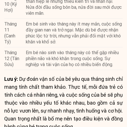
thần hiệp lễ nhưng thiếu kiên trì và nhẫn nại.
10 (Kỷ
Nửa đời đầu sống bôn ba, nửa đời sau mới được
Hợi)
viên mãn.
Tháng
Em bé sinh vào tháng này ít may mắn, cuộc sống
11
đầy gian nan và trở ngại. Mặc dù bé được nhận
(Canh
phúc lộc từ trời, nhưng vẫn phải đối mặt với khó
Tý)
khăn và khổ sở.
Tháng
Em bé nào sinh vào tháng này có thể gặp nhiều
12 (Tân
phiền não và khó khăn trong cuộc sống. Sự
Sửu)
nghiệp và tài vận của họ có nhiều biến động.
Lưu ý:
Dự đoán vận số của bé yêu qua tháng sinh chỉ
mang tính chất tham khảo. Thực tế, mỗi đứa trẻ có
tính cách cá nhân riêng, và cuộc sống của bé sẽ phụ
thuộc vào nhiều yếu tố khác nhau, bao gồm cả sự
nỗ lực vươn lên, sự nhanh nhạy, tình huống và cơ hội.
Quan trọng nhất là bố mẹ nên tạo điều kiện và đồng
hành cùng bé trong cuộc sống.