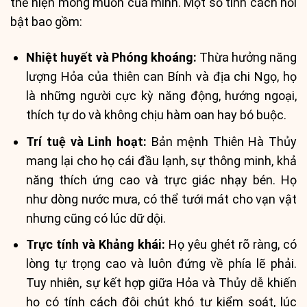
thể hiện mong muốn của mình. Một số tính cách nổi
bật bao gồm:
Nhiệt huyết và Phóng khoáng:
Thừa hưởng năng
lượng Hỏa của thiên can Bính và địa chi Ngọ, họ
là những người cực kỳ năng động, hướng ngoại,
thích tự do và không chịu hàm oan hay bó buộc.
Trí tuệ và Linh hoạt:
Bản mệnh Thiên Hà Thủy
mang lại cho họ cái đầu lạnh, sự thông minh, khả
năng thích ứng cao và trực giác nhạy bén. Họ
như dòng nước mưa, có thể tưới mát cho vạn vật
nhưng cũng có lúc dữ dội.
Trực tính và Khảng khái:
Họ yêu ghét rõ ràng, có
lòng tự trọng cao và luôn đứng về phía lẽ phải.
Tuy nhiên, sự kết hợp giữa Hỏa và Thủy dễ khiến
họ có tính cách đôi chút khó tự kiểm soát, lúc