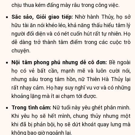
chịu thua kém đấng mày râu trong công việc.
Sắc sảo, Giỏi giao tiếp:
Nhờ hành Thủy, họ sở
hữu tài ăn nói khéo léo, khả năng thấu hiểu tâm lý
người đối diện và có nét cuốn hút rất tự nhiên. Họ
dễ dàng trở thành tâm điểm trong các cuộc trò
chuyện.
Nội tâm phong phú nhưng dễ cô đơn:
Bề ngoài
họ có vẻ bất cần, mạnh mẽ và luôn cười nói,
nhưng sâu trong tâm hồn, nữ Thiên Hà Thủy lại
rất nhạy cảm. Họ hay suy nghĩ vu vơ và có những
khoảng lặng mà ít ai chạm tới được.
Trong tình cảm:
Nữ tuổi này yêu ghét phân minh.
Khi yêu họ sẽ hết mình, chung thủy nhưng một
khi đã bị phản bội, họ sẽ dứt khoát quay lưng mà
không bao giờ ngoảnh lại.