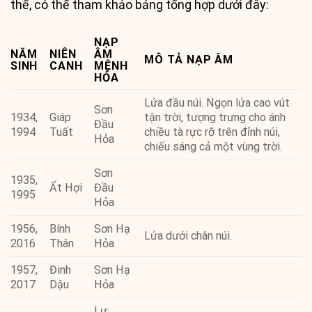
thể, có thể tham khảo bảng tổng hợp dưới đây:
NẠP
NĂM
NIÊN
ÂM
MÔ TẢ NẠP ÂM
SINH
CANH
MỆNH
HỎA
Lửa đầu núi. Ngọn lửa cao vút
Sơn
1934,
Giáp
tận trời, tượng trưng cho ánh
Đầu
1994
Tuất
chiều tà rực rỡ trên đỉnh núi,
Hỏa
chiếu sáng cả một vùng trời.
Sơn
1935,
Ất Hợi
Đầu
1995
Hỏa
1956,
Bính
Sơn Hạ
Lửa dưới chân núi.
2016
Thân
Hỏa
1957,
Đinh
Sơn Hạ
2017
Dậu
Hỏa
Lư