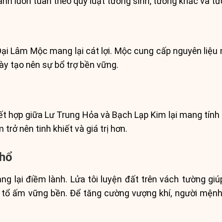
nh luôn tuân theo quy luật tương sinh, tương khắc và tư
ại Lâm Mộc mang lại cát lợi. Mộc cung cấp nguyên liệu 
này tạo nên sự bổ trợ bền vững.
 hợp giữa Lư Trung Hỏa và Bạch Lạp Kim lại mang tính b
trở nên tinh khiết và giá trị hơn.
Thổ
g lại điềm lành. Lửa tôi luyện đất trên vách tường gi
 tổ ấm vững bền. Để tăng cường vượng khí, người mện