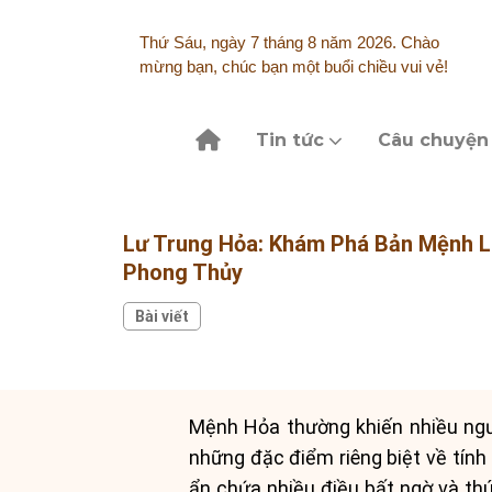
Skip
to
Thứ Sáu, ngày 7 tháng 8 năm 2026. Chào
content
mừng bạn, chúc bạn một buổi chiều vui vẻ!
Tin tức
Câu chuyện
Lư Trung Hỏa: Khám Phá Bản Mệnh L
Phong Thủy
Bài viết
Mệnh Hỏa thường khiến nhiều ngườ
những đặc điểm riêng biệt về tính
ẩn chứa nhiều điều bất ngờ và thú