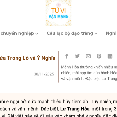
 chuyển nghiệp
Câu lạc bộ đạo tràng
Nghi
ửa Trong Lò và Ý Nghĩa
Mệnh Hỏa thường khiến nhiều ng
nhiên, mỗi nạp âm của hành Hỏa 
30/11/2025
và vận mệnh. Đặc biệt, Lư Trun
dương, ẩn chứa nhiều điều...
i e ngại bởi sức mạnh thiêu hủy tiềm ẩn. Tuy nhiên,
 cách và vận mệnh. Đặc biệt,
Lư Trung Hỏa
, một trong 
 vị. Bài viết này sẽ đi sâu vào khám phá ý nghĩa, đặc 