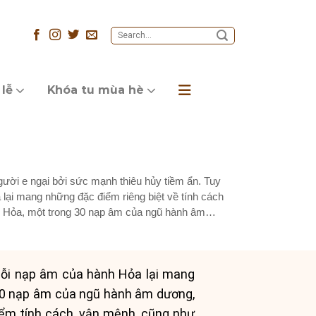
 lễ
Khóa tu mùa hè
ười e ngại bởi sức mạnh thiêu hủy tiềm ẩn. Tuy
lại mang những đặc điểm riêng biệt về tính cách
g Hỏa, một trong 30 nạp âm của ngũ hành âm
 mỗi nạp âm của hành Hỏa lại mang
30 nạp âm của ngũ hành âm dương,
điểm tính cách, vận mệnh, cũng như