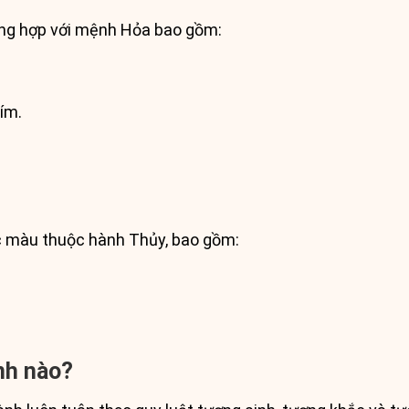
ng hợp với mệnh Hỏa bao gồm:
.
tím.
c màu thuộc hành Thủy, bao gồm:
nh nào?